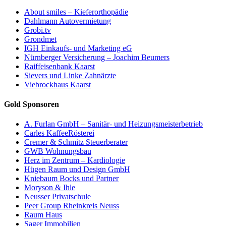
About smiles – Kieferorthopädie
Dahlmann Autovermietung
Grobi.tv
Grondmet
IGH Einkaufs- und Marketing eG
Nürnberger Versicherung – Joachim Beumers
Raiffeisenbank Kaarst
Sievers und Linke Zahnärzte
Viebrockhaus Kaarst
Gold Sponsoren
A. Furlan GmbH – Sanitär- und Heizungsmeisterbetrieb
Carles KaffeeRösterei
Cremer & Schmitz Steuerberater
GWB Wohnungsbau
Herz im Zentrum – Kardiologie
Hügen Raum und Design GmbH
Kniebaum Bocks und Partner
Moryson & Ihle
Neusser Privatschule
Peer Group Rheinkreis Neuss
Raum Haus
Sager Immobilien