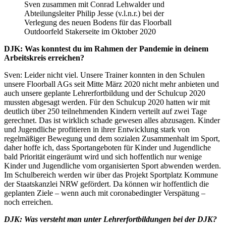
Sven zusammen mit Conrad Lehwalder und
Abteilungsleiter Philip Jesse (v.l.n.r.) bei der
Verlegung des neuen Bodens für das Floorball
Outdoorfeld Stakerseite im Oktober 2020
DJK: Was konntest du im Rahmen der Pandemie in deinem
Arbeitskreis erreichen?
Sven: Leider nicht viel. Unsere Trainer konnten in den Schulen
unsere Floorball AGs seit Mitte März 2020 nicht mehr anbieten und
auch unsere geplante Lehrerfortbildung und der Schulcup 2020
mussten abgesagt werden. Für den Schulcup 2020 hatten wir mit
deutlich über 250 teilnehmenden Kindern verteilt auf zwei Tage
gerechnet. Das ist wirklich schade gewesen alles abzusagen. Kinder
und Jugendliche profitieren in ihrer Entwicklung stark von
regelmäßiger Bewegung und dem sozialen Zusammenhalt im Sport,
daher hoffe ich, dass Sportangeboten für Kinder und Jugendliche
bald Priorität eingeräumt wird und sich hoffentlich nur wenige
Kinder und Jugendliche vom organisierten Sport abwenden werden.
Im Schulbereich werden wir über das Projekt Sportplatz Kommune
der Staatskanzlei NRW gefördert. Da können wir hoffentlich die
geplanten Ziele – wenn auch mit coronabedingter Verspätung –
noch erreichen.
DJK: Was versteht man unter Lehrerfortbildungen bei der DJK?