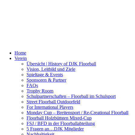
Home
Verein
Übersicht | History of DJK Floorball
Vision, Leitbild und Ziele
Spieltage & Events
Sponsoren & Partner
FAQs
Trophy Room
Schulpartnerschaften – Floorball im Schulsport
Street Floorball Outdoorfeld
For International Players
Monday Cup – Breitensport / Re-Creational Floorball
Floorball Holzbüttgen Mixed-Cup
FSJ / BFD in der Floorballabteilung
5 Fragen an…DJK Mitglieder
Nachhaltigkeit