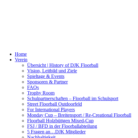
Home
Verein
Übersicht | History of DJK Floorball
Vision, Leitbild und Ziele
Spieltage & Events
Sponsoren & Partner
FAQs
Trophy Room
Schulpartnerschaften – Floorball im Schulsport
Street Floorball Outdoorfeld
For International Players
Monday Cup – Breitensport / Re-Creational Floorball
Floorball Holzbüttgen Mixed-Cup
FSJ / BFD in der Floorballabteilung
5 Fragen an…DJK Mitglieder
Nachhaltigkeit