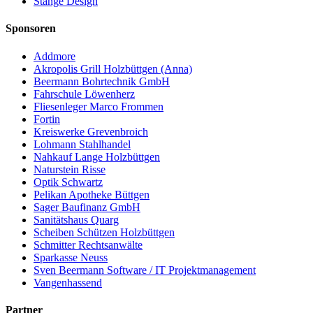
Stange Design
Sponsoren
Addmore
Akropolis Grill Holzbüttgen (Anna)
Beermann Bohrtechnik GmbH
Fahrschule Löwenherz
Fliesenleger Marco Frommen
Fortin
Kreiswerke Grevenbroich
Lohmann Stahlhandel
Nahkauf Lange Holzbüttgen
Naturstein Risse
Optik Schwartz
Pelikan Apotheke Büttgen
Sager Baufinanz GmbH
Sanitätshaus Quarg
Scheiben Schützen Holzbüttgen
Schmitter Rechtsanwälte
Sparkasse Neuss
Sven Beermann Software / IT Projektmanagement
Vangenhassend
Partner