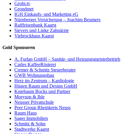
Grobi.tv
Grondmet
IGH Einkaufs- und Marketing eG
Nürnberger Versicherung – Joachim Beumers
Raiffeisenbank Kaarst
Sievers und Linke Zahnärzte
Viebrockhaus Kaarst
Gold Sponsoren
A. Furlan GmbH – Sanitär- und Heizungsmeisterbetrieb
Carles KaffeeRösterei
Cremer & Schmitz Steuerberater
GWB Wohnungsbau
Herz im Zentrum – Kardiologie
Hügen Raum und Design GmbH
Kniebaum Bocks und Partner
Moryson & Ihle
Neusser Privatschule
Peer Group Rheinkreis Neuss
Raum Haus
Sager Immobilien
Schmitz & Sohn
Stadtwerke Kaarst