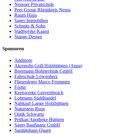
Neusser Privatschule
Peer Group Rheinkreis Neuss
Raum Haus
Sager Immobilien
Schmitz & Sohn
Stadtwerke Kaarst
Stange Design
Sponsoren
Addmore
Akropolis Grill Holzbüttgen (Anna)
Beermann Bohrtechnik GmbH
Fahrschule Löwenherz
Fliesenleger Marco Frommen
Fortin
Kreiswerke Grevenbroich
Lohmann Stahlhandel
Nahkauf Lange Holzbüttgen
Naturstein Risse
Optik Schwartz
Pelikan Apotheke Büttgen
Sager Baufinanz GmbH
Sanitätshaus Quarg