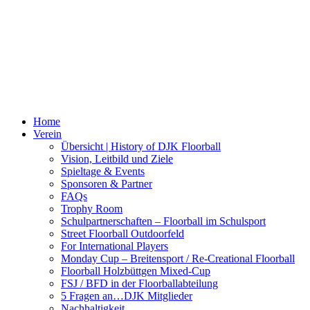
Home
Verein
Übersicht | History of DJK Floorball
Vision, Leitbild und Ziele
Spieltage & Events
Sponsoren & Partner
FAQs
Trophy Room
Schulpartnerschaften – Floorball im Schulsport
Street Floorball Outdoorfeld
For International Players
Monday Cup – Breitensport / Re-Creational Floorball
Floorball Holzbüttgen Mixed-Cup
FSJ / BFD in der Floorballabteilung
5 Fragen an…DJK Mitglieder
Nachhaltigkeit