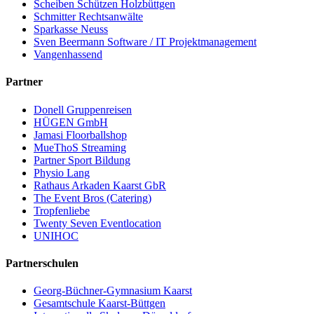
Scheiben Schützen Holzbüttgen
Schmitter Rechtsanwälte
Sparkasse Neuss
Sven Beermann Software / IT Projektmanagement
Vangenhassend
Partner
Donell Gruppenreisen
HÜGEN GmbH
Jamasi Floorballshop
MueThoS Streaming
Partner Sport Bildung
Physio Lang
Rathaus Arkaden Kaarst GbR
The Event Bros (Catering)
Tropfenliebe
Twenty Seven Eventlocation
UNIHOC
Partnerschulen
Georg-Büchner-Gymnasium Kaarst
Gesamtschule Kaarst-Büttgen