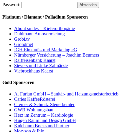
Passwort:
Platinum / Diamant / Palladium Sponsoren
About smiles – Kieferorthopädie
Dahlmann Autovermietung
Grobi.tv
Grondmet
IGH Einkaufs- und Marketing eG
Nürnberger Versicherung – Joachim Beumers
Raiffeisenbank Kaarst
Sievers und Linke Zahnärzte
Viebrockhaus Kaarst
Gold Sponsoren
A. Furlan GmbH – Sanitär- und Heizungsmeisterbetrieb
Carles KaffeeRösterei
Cremer & Schmitz Steuerberater
GWB Wohnungsbau
Herz im Zentrum – Kardiologie
Hügen Raum und Design GmbH
Kniebaum Bocks und Partner
Moryson & Ihle