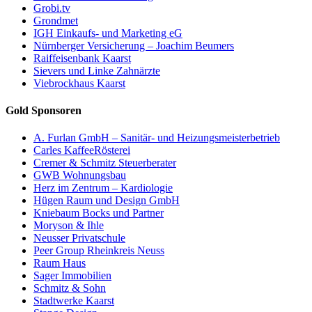
Grobi.tv
Grondmet
IGH Einkaufs- und Marketing eG
Nürnberger Versicherung – Joachim Beumers
Raiffeisenbank Kaarst
Sievers und Linke Zahnärzte
Viebrockhaus Kaarst
Gold Sponsoren
A. Furlan GmbH – Sanitär- und Heizungsmeisterbetrieb
Carles KaffeeRösterei
Cremer & Schmitz Steuerberater
GWB Wohnungsbau
Herz im Zentrum – Kardiologie
Hügen Raum und Design GmbH
Kniebaum Bocks und Partner
Moryson & Ihle
Neusser Privatschule
Peer Group Rheinkreis Neuss
Raum Haus
Sager Immobilien
Schmitz & Sohn
Stadtwerke Kaarst