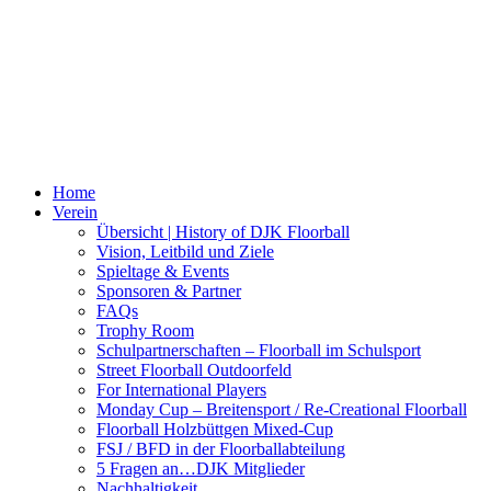
Home
Verein
Übersicht | History of DJK Floorball
Vision, Leitbild und Ziele
Spieltage & Events
Sponsoren & Partner
FAQs
Trophy Room
Schulpartnerschaften – Floorball im Schulsport
Street Floorball Outdoorfeld
For International Players
Monday Cup – Breitensport / Re-Creational Floorball
Floorball Holzbüttgen Mixed-Cup
FSJ / BFD in der Floorballabteilung
5 Fragen an…DJK Mitglieder
Nachhaltigkeit