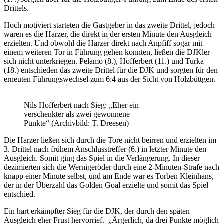
Drittels.
Hoch motiviert starteten die Gastgeber in das zweite Drittel, jedoch
waren es die Harzer, die direkt in der ersten Minute den Ausgleich
erzielten. Und obwohl die Harzer direkt nach Anpfiff sogar mit
einem weiteren Tor in Führung gehen konnten, ließen die DJKler
sich nicht unterkriegen. Pelamo (8.), Hofferbert (11.) und Turka
(18.) entschieden das zweite Drittel für die DJK und sorgten für den
erneuten Führungswechsel zum 6:4 aus der Sicht von Holzbüttgen.
Nils Hofferbert nach Sieg: „Eher ein
verschenkter als zwei gewonnene
Punkte“ (Archivbild: T. Dreesen)
Die Harzer ließen sich durch die Tore nicht beirren und erzielten im
3. Drittel nach frühem Anschlusstreffer (6.) in letzter Minute den
Ausgleich. Somit ging das Spiel in die Verlängerung. In dieser
dezimierten sich die Wernigeröder durch eine 2-Minuten-Strafe nach
knapp einer Minute selbst, und am Ende war es Torben Kleinhans,
der in der Überzahl das Golden Goal erzielte und somit das Spiel
entschied.
Ein hart erkämpfter Sieg für die DJK, der durch den späten
Ausgleich eher Frust hervorrief. „Ärgerlich, da drei Punkte möglich