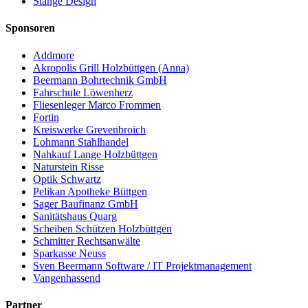
Stange Design
Sponsoren
Addmore
Akropolis Grill Holzbüttgen (Anna)
Beermann Bohrtechnik GmbH
Fahrschule Löwenherz
Fliesenleger Marco Frommen
Fortin
Kreiswerke Grevenbroich
Lohmann Stahlhandel
Nahkauf Lange Holzbüttgen
Naturstein Risse
Optik Schwartz
Pelikan Apotheke Büttgen
Sager Baufinanz GmbH
Sanitätshaus Quarg
Scheiben Schützen Holzbüttgen
Schmitter Rechtsanwälte
Sparkasse Neuss
Sven Beermann Software / IT Projektmanagement
Vangenhassend
Partner