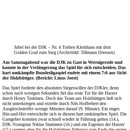
Jubel bei der DJK – Nr. 4 Torben Kleinhans mit dem
Golden Goal zum Sieg (Archivbild: Tillmann Dreesen)
Am Samstagabend war die DJK zu Gast in Wernigerode und
konnte in der
Verlängerung das Spiel für sich entscheiden. Das
hart umkämpfte Bundesligaspiel endete
mit einem 7:6 aus Sicht
der Holzbüttger. (Bericht: Linus Joest)
Das Spiel forderte den absoluten Siegeswillen der DJKler, denn
schon nach wenigen Sekunden fiel das erste Tor für die Harzer
durch Henry Taskinen. Doch das Team aus Holzbüttgen ließ sich
nicht unterkriegen und erzielte durch Nils Hofferbert den
Ausgleichstreffer wenige Minuten darauf (9. Minute). Ein enges
Hin-und-Her entwickelte sich in diesem hart umkämpften Spiel. Die
Gastgeber konnten zwar schnell wieder in Führung gehen (14.),
DJK-Youngstar Niklas Stammen (16.) und ein Eigentor der Harzer
(17.) sorgten aber für die Holzbüttger-Führung zum Ende des ersten