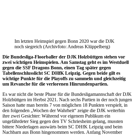
Im letzten Heimspiel gegen Bonn 2020 war die DJK
noch siegreich (Archivfoto: Andreas Klüppelberg)
Die Bundesliga-Floorballer der DJK Holzbüttgen stehen vor
zwei wichtigen Heimspielen. Am Samstag geht es im Westduell
gegen die SSF Dragons Bonn, einen Tag später gegen
Tabellenschlusslicht SC DHfK Leipzig. Gegen beide gilt es
wichtige Punkte für die Playoffs zu sammeln und gleichzeitig
um Revanche für die verlorenen Hinrundenpartien.
Es war nicht die beste Phase für die Bundesligamannschaft der DJK
Holzbüttgen im Herbst 2021. Nach sechs Partien in der noch jungen
Saison hatte man bereits 7 von möglichen 18 Punkten verspielt, in
den folgenden „Wochen der Wahrheit“ zeigte die DJK weiterhin
ihre zwei Gesichter: Während vor eigenem Publikum ein
ungefährdeter Sieg gegen den TV Schriesheim gelang, mussten
bittere Niederlagen auswärts beim SC DHfK Leipzig und beim
Nachbarn aus Bonn hingenommen werden. Anfang November