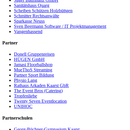
Sager Baufinanz GmbH
Sanitätshaus Quarg
Scheiben Schützen Holzbüttgen
Schmitter Rechtsanwälte
Sparkasse Neuss
Sven Beermann Software / IT Projektmanagement
Vangenhassend
Partner
Donell Gruppenreisen
HÜGEN GmbH
Jamasi Floorballshop
MueThoS Streaming
Partner Sport Bildung
Physio Lang
Rathaus Arkaden Kaarst GbR
The Event Bros (Catering)
Tropfenliebe
Twenty Seven Eventlocation
UNIHOC
Partnerschulen
Georg-Büchner-Gymnasium Kaarst