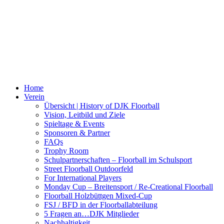
Home
Verein
Übersicht | History of DJK Floorball
Vision, Leitbild und Ziele
Spieltage & Events
Sponsoren & Partner
FAQs
Trophy Room
Schulpartnerschaften – Floorball im Schulsport
Street Floorball Outdoorfeld
For International Players
Monday Cup – Breitensport / Re-Creational Floorball
Floorball Holzbüttgen Mixed-Cup
FSJ / BFD in der Floorballabteilung
5 Fragen an…DJK Mitglieder
Nachhaltigkeit