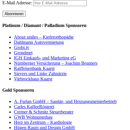
E-Mail Adresse:
Platinum / Diamant / Palladium Sponsoren
About smiles – Kieferorthopädie
Dahlmann Autovermietung
Grobi.tv
Grondmet
IGH Einkaufs- und Marketing eG
Nürnberger Versicherung – Joachim Beumers
Raiffeisenbank Kaarst
Sievers und Linke Zahnärzte
Viebrockhaus Kaarst
Gold Sponsoren
A. Furlan GmbH – Sanitär- und Heizungsmeisterbetrieb
Carles KaffeeRösterei
Cremer & Schmitz Steuerberater
GWB Wohnungsbau
Herz im Zentrum – Kardiologie
Hügen Raum und Design GmbH