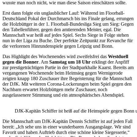
wusste man noch nicht, wie man diese Saison einschätzen sollte.
Erst dann folgte ein unglaublicher Lauf: Während im Floorball-
Deutschland Pokal der Durchmarsch bis ins Finale gelang, errungen
die Holzbüttger in der 1. Floorball-Bundesliga Sieg um Sieg: Gegen
den Tabellenführer, gegen den amtierenden Meister, egal. Die
Mannschaft war heiß auf jedes Spiel. Sechs Siege in Folge stehen
nun in der Liga zu Buche. Der perfekte Zeitpunkt zur Revanche für
die verlorenen Hinrundenspiele gegen Leipzig und Bonn.
Das Highlight des Wochenendes wird zweifelsfrei das
Westduell
gegen die Bonner
. Am
Samstag um 18 Uhr
erklingt der Anpfiff
zur prestigeträchtigen Partie in der Stadtparkhalle Kaarst. Bereits am
vergangenen Wochenende beim Heimsieg gegen Wernigerode
zeigten knapp 180 Zuschauer ihre Begeisterung für die Mannschaft
der DJK. Mit weiteren Corona-Lockerungen beim Spiel gegen den
Nachbarn erwartet Holzbüttgen mehr Zuschauer, noch
ausgelassenere Stimmung und ein atmosphärisches Abendspiel.
DJK-Kapitän Schiffer ist heiß auf die Heimspiele gegen Bonn 
Die Mannschaft um DJK-Kapitän Dennis Schiffer ist auf jeden Fall
bereit: „Ich sehe uns in einer wunderbaren Ausgangslage. Wir sind
Favorit und haben Auftrieb durch eine schöne kleine Siegesserie,“