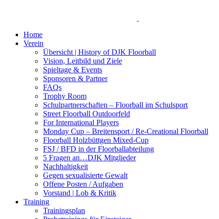
Home
Verein
Übersicht | History of DJK Floorball
Vision, Leitbild und Ziele
Spieltage & Events
Sponsoren & Partner
FAQs
Trophy Room
Schulpartnerschaften – Floorball im Schulsport
Street Floorball Outdoorfeld
For International Players
Monday Cup – Breitensport / Re-Creational Floorball
Floorball Holzbüttgen Mixed-Cup
FSJ / BFD in der Floorballabteilung
5 Fragen an…DJK Mitglieder
Nachhaltigkeit
Gegen sexualisierte Gewalt
Offene Posten / Aufgaben
Vorstand | Lob & Kritik
Training
Trainingsplan