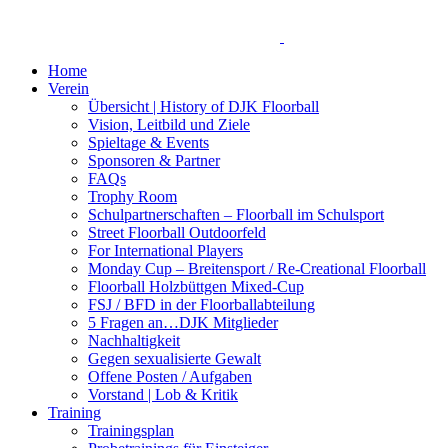
Home
Verein
Übersicht | History of DJK Floorball
Vision, Leitbild und Ziele
Spieltage & Events
Sponsoren & Partner
FAQs
Trophy Room
Schulpartnerschaften – Floorball im Schulsport
Street Floorball Outdoorfeld
For International Players
Monday Cup – Breitensport / Re-Creational Floorball
Floorball Holzbüttgen Mixed-Cup
FSJ / BFD in der Floorballabteilung
5 Fragen an…DJK Mitglieder
Nachhaltigkeit
Gegen sexualisierte Gewalt
Offene Posten / Aufgaben
Vorstand | Lob & Kritik
Training
Trainingsplan