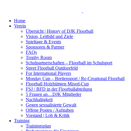
Home
Verein
Übersicht | History of DJK Floorball
Vision, Leitbild und Ziele
Spieltage & Events
Sponsoren & Partner
FAQs
Trophy Room
Schulpartnerschaften – Floorball im Schulsport
Street Floorball Outdoorfeld
For International Players
Monday Cup – Breitensport / Re-Creational Floorball
Floorball Holzbüttgen Mixed-Cup
FSJ / BFD in der Floorballabteilung
5 Fragen an…DJK Mitglieder
Nachhaltigkeit
Gegen sexualisierte Gewalt
Offene Posten / Aufgaben
Vorstand | Lob & Kritik
Training
Trainingsplan