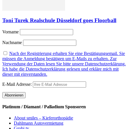
Toni Turek Realschule Düsseldorf goes Floorball
Vorname
Nachname
Nach der Registrierung erhalten Sie eine Bestätigungsemail. Sie
müssen die Anmeldung bestätigen um E-Mails zu erhalten. Zur
Verwendung der Daten lesen Sie bitte unsere Datenschutzerklärung.
Ich habe die Datenschutzerklärung gelesen und erkläre mich mit
dieser mit einverstanden.
E-Mail Adresse:
Platinum / Diamant / Palladium Sponsoren
About smiles – Kieferorthopädie
Dahlmann Autovermietung
Grobi.tv