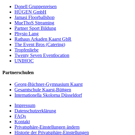
Donell Gruppenreisen
HÜGEN GmbH
Jamasi Floorballshop
MueThoS Streaming
Partner Sport Bildung
Physio Lang
Rathaus Arkaden Kaarst GbR
The Event Bros (Catering)
Tropfenliebe
Twenty Seven Eventlocation
UNIHOC
Partnerschulen
Georg-Büchner-Gymnasium Kaarst
Gesamtschule Kaarst-Büttgen
Internationella Skolorna Düsseldorf
Impressum
Datenschutzerklärung
FAQs
Kontakt
Privatsphäre-Einstellungen ändern
Historie der Privatsphäre-Einstellungen