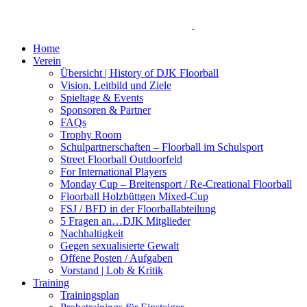
Home
Verein
Übersicht | History of DJK Floorball
Vision, Leitbild und Ziele
Spieltage & Events
Sponsoren & Partner
FAQs
Trophy Room
Schulpartnerschaften – Floorball im Schulsport
Street Floorball Outdoorfeld
For International Players
Monday Cup – Breitensport / Re-Creational Floorball
Floorball Holzbüttgen Mixed-Cup
FSJ / BFD in der Floorballabteilung
5 Fragen an…DJK Mitglieder
Nachhaltigkeit
Gegen sexualisierte Gewalt
Offene Posten / Aufgaben
Vorstand | Lob & Kritik
Training
Trainingsplan