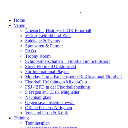
Home
Verein
Übersicht | History of DJK Floorball
Vision, Leitbild und Ziele
Spieltage & Events
Sponsoren & Partner
FAQs
Trophy Room
Schulpartnerschaften – Floorball im Schulsport
Street Floorball Outdoorfeld
For International Players
Monday Cup – Breitensport / Re-Creational Floorball
Floorball Holzbüttgen Mixed-Cup
FSJ / BFD in der Floorballabteilung
5 Fragen an…DJK Mitglieder
Nachhaltigkeit
Gegen sexualisierte Gewalt
Offene Posten / Aufgaben
Vorstand | Lob & Kritik
Training
Trainingsplan