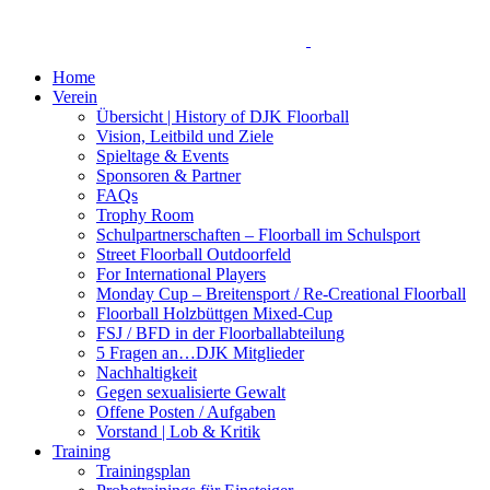
Home
Verein
Übersicht | History of DJK Floorball
Vision, Leitbild und Ziele
Spieltage & Events
Sponsoren & Partner
FAQs
Trophy Room
Schulpartnerschaften – Floorball im Schulsport
Street Floorball Outdoorfeld
For International Players
Monday Cup – Breitensport / Re-Creational Floorball
Floorball Holzbüttgen Mixed-Cup
FSJ / BFD in der Floorballabteilung
5 Fragen an…DJK Mitglieder
Nachhaltigkeit
Gegen sexualisierte Gewalt
Offene Posten / Aufgaben
Vorstand | Lob & Kritik
Training
Trainingsplan