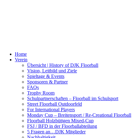
Home
Verein
Übersicht | History of DJK Floorball
Vision, Leitbild und Ziele
Spieltage & Events
Sponsoren & Partner
FAQs
Trophy Room
Schulpartnerschaften – Floorball im Schulsport
Street Floorball Outdoorfeld
For International Players
Monday Cup – Breitensport / Re-Creational Floorball
Floorball Holzbüttgen Mixed-Cup
FSJ / BFD in der Floorballabteilung
5 Fragen an…DJK Mitglieder
Nachhaltigkeit