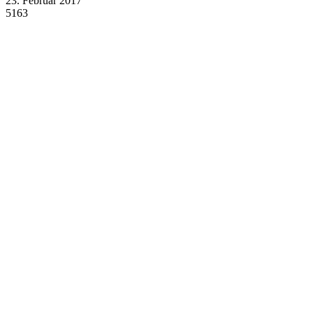
23. Februar 2017
5163