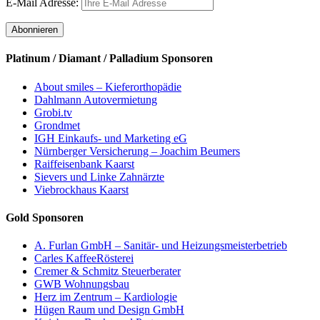
E-Mail Adresse:
Platinum / Diamant / Palladium Sponsoren
About smiles – Kieferorthopädie
Dahlmann Autovermietung
Grobi.tv
Grondmet
IGH Einkaufs- und Marketing eG
Nürnberger Versicherung – Joachim Beumers
Raiffeisenbank Kaarst
Sievers und Linke Zahnärzte
Viebrockhaus Kaarst
Gold Sponsoren
A. Furlan GmbH – Sanitär- und Heizungsmeisterbetrieb
Carles KaffeeRösterei
Cremer & Schmitz Steuerberater
GWB Wohnungsbau
Herz im Zentrum – Kardiologie
Hügen Raum und Design GmbH