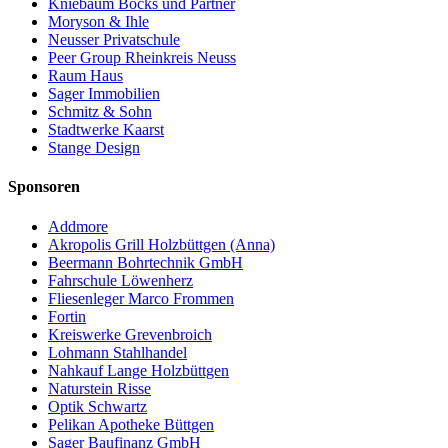
Kniebaum Bocks und Partner
Moryson & Ihle
Neusser Privatschule
Peer Group Rheinkreis Neuss
Raum Haus
Sager Immobilien
Schmitz & Sohn
Stadtwerke Kaarst
Stange Design
Sponsoren
Addmore
Akropolis Grill Holzbüttgen (Anna)
Beermann Bohrtechnik GmbH
Fahrschule Löwenherz
Fliesenleger Marco Frommen
Fortin
Kreiswerke Grevenbroich
Lohmann Stahlhandel
Nahkauf Lange Holzbüttgen
Naturstein Risse
Optik Schwartz
Pelikan Apotheke Büttgen
Sager Baufinanz GmbH