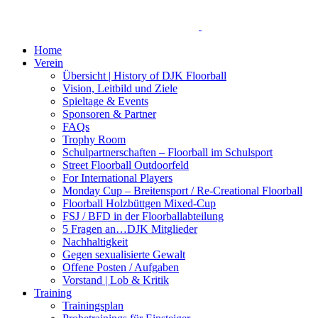
Home
Verein
Übersicht | History of DJK Floorball
Vision, Leitbild und Ziele
Spieltage & Events
Sponsoren & Partner
FAQs
Trophy Room
Schulpartnerschaften – Floorball im Schulsport
Street Floorball Outdoorfeld
For International Players
Monday Cup – Breitensport / Re-Creational Floorball
Floorball Holzbüttgen Mixed-Cup
FSJ / BFD in der Floorballabteilung
5 Fragen an…DJK Mitglieder
Nachhaltigkeit
Gegen sexualisierte Gewalt
Offene Posten / Aufgaben
Vorstand | Lob & Kritik
Training
Trainingsplan