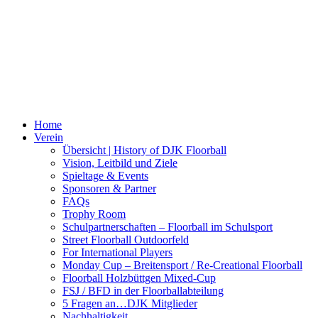
Home
Verein
Übersicht | History of DJK Floorball
Vision, Leitbild und Ziele
Spieltage & Events
Sponsoren & Partner
FAQs
Trophy Room
Schulpartnerschaften – Floorball im Schulsport
Street Floorball Outdoorfeld
For International Players
Monday Cup – Breitensport / Re-Creational Floorball
Floorball Holzbüttgen Mixed-Cup
FSJ / BFD in der Floorballabteilung
5 Fragen an…DJK Mitglieder
Nachhaltigkeit