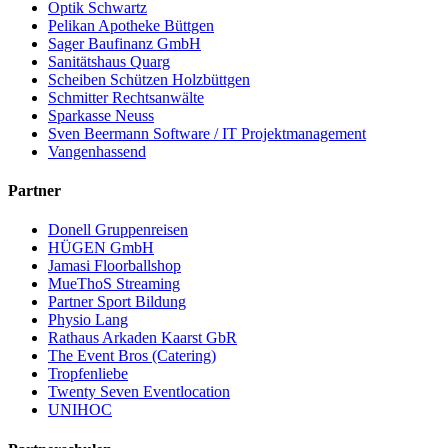
Optik Schwartz
Pelikan Apotheke Büttgen
Sager Baufinanz GmbH
Sanitätshaus Quarg
Scheiben Schützen Holzbüttgen
Schmitter Rechtsanwälte
Sparkasse Neuss
Sven Beermann Software / IT Projektmanagement
Vangenhassend
Partner
Donell Gruppenreisen
HÜGEN GmbH
Jamasi Floorballshop
MueThoS Streaming
Partner Sport Bildung
Physio Lang
Rathaus Arkaden Kaarst GbR
The Event Bros (Catering)
Tropfenliebe
Twenty Seven Eventlocation
UNIHOC