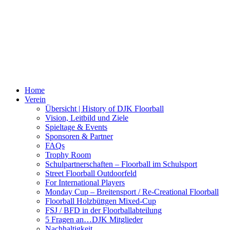
Home
Verein
Übersicht | History of DJK Floorball
Vision, Leitbild und Ziele
Spieltage & Events
Sponsoren & Partner
FAQs
Trophy Room
Schulpartnerschaften – Floorball im Schulsport
Street Floorball Outdoorfeld
For International Players
Monday Cup – Breitensport / Re-Creational Floorball
Floorball Holzbüttgen Mixed-Cup
FSJ / BFD in der Floorballabteilung
5 Fragen an…DJK Mitglieder
Nachhaltigkeit