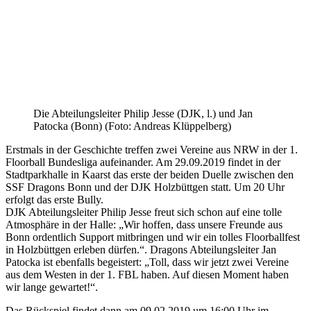
Die Abteilungsleiter Philip Jesse (DJK, l.) und Jan
Patocka (Bonn) (Foto: Andreas Klüppelberg)
Erstmals in der Geschichte treffen zwei Vereine aus NRW in der 1.
Floorball Bundesliga aufeinander. Am 29.09.2019 findet in der
Stadtparkhalle in Kaarst das erste der beiden Duelle zwischen den
SSF Dragons Bonn und der DJK Holzbüttgen statt. Um 20 Uhr
erfolgt das erste Bully.
DJK Abteilungsleiter Philip Jesse freut sich schon auf eine tolle
Atmosphäre in der Halle: „Wir hoffen, dass unsere Freunde aus
Bonn ordentlich Support mitbringen und wir ein tolles Floorballfest
in Holzbüttgen erleben dürfen.“. Dragons Abteilungsleiter Jan
Patocka ist ebenfalls begeistert: „Toll, dass wir jetzt zwei Vereine
aus dem Westen in der 1. FBL haben. Auf diesen Moment haben
wir lange gewartet!“.
Das Rückspiel findet dann am 09.02.2019 um 16:00 Uhr im