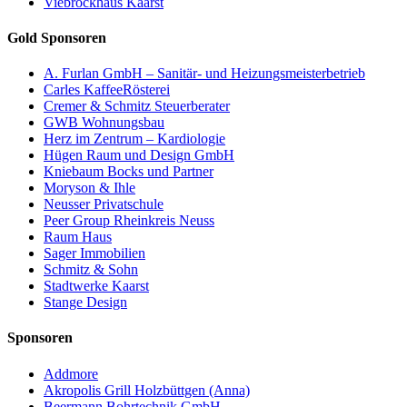
Viebrockhaus Kaarst
Gold Sponsoren
A. Furlan GmbH – Sanitär- und Heizungsmeisterbetrieb
Carles KaffeeRösterei
Cremer & Schmitz Steuerberater
GWB Wohnungsbau
Herz im Zentrum – Kardiologie
Hügen Raum und Design GmbH
Kniebaum Bocks und Partner
Moryson & Ihle
Neusser Privatschule
Peer Group Rheinkreis Neuss
Raum Haus
Sager Immobilien
Schmitz & Sohn
Stadtwerke Kaarst
Stange Design
Sponsoren
Addmore
Akropolis Grill Holzbüttgen (Anna)
Beermann Bohrtechnik GmbH