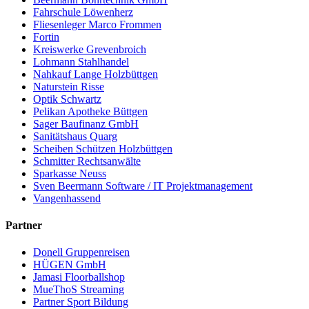
Fahrschule Löwenherz
Fliesenleger Marco Frommen
Fortin
Kreiswerke Grevenbroich
Lohmann Stahlhandel
Nahkauf Lange Holzbüttgen
Naturstein Risse
Optik Schwartz
Pelikan Apotheke Büttgen
Sager Baufinanz GmbH
Sanitätshaus Quarg
Scheiben Schützen Holzbüttgen
Schmitter Rechtsanwälte
Sparkasse Neuss
Sven Beermann Software / IT Projektmanagement
Vangenhassend
Partner
Donell Gruppenreisen
HÜGEN GmbH
Jamasi Floorballshop
MueThoS Streaming
Partner Sport Bildung