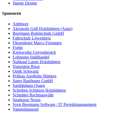
Stange Design
Sponsoren
Addmore
Akropolis Grill Holzbüttgen (Anna)
Beermann Bohrtechnik GmbH
Fahrschule Löwenherz
Fliesenleger Marco Frommen
Fortin
Kreiswerke Grevenbroich
Lohmann Stahlhandel
Nahkauf Lange Holzbüttgen
Naturstein Risse
Optik Schwartz
Pelikan Apotheke Büttgen
Sager Baufinanz GmbH
Sanitätshaus Quarg
Scheiben Schützen Holzbüttgen
Schmitter Rechtsanwälte
Sparkasse Neuss
Sven Beermann Software / IT Projektmanagement
Vangenhassend