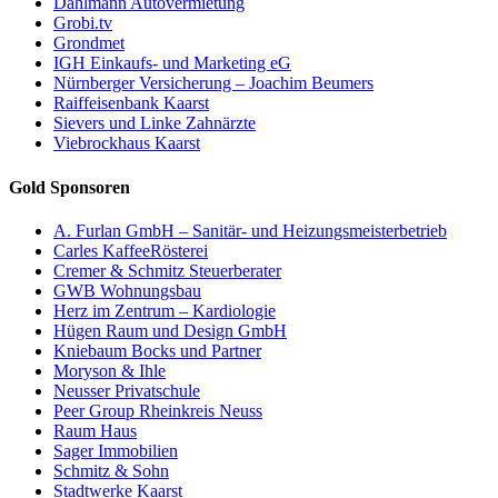
Dahlmann Autovermietung
Grobi.tv
Grondmet
IGH Einkaufs- und Marketing eG
Nürnberger Versicherung – Joachim Beumers
Raiffeisenbank Kaarst
Sievers und Linke Zahnärzte
Viebrockhaus Kaarst
Gold Sponsoren
A. Furlan GmbH – Sanitär- und Heizungsmeisterbetrieb
Carles KaffeeRösterei
Cremer & Schmitz Steuerberater
GWB Wohnungsbau
Herz im Zentrum – Kardiologie
Hügen Raum und Design GmbH
Kniebaum Bocks und Partner
Moryson & Ihle
Neusser Privatschule
Peer Group Rheinkreis Neuss
Raum Haus
Sager Immobilien
Schmitz & Sohn
Stadtwerke Kaarst