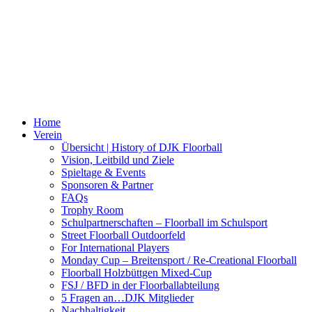
Home
Verein
Übersicht | History of DJK Floorball
Vision, Leitbild und Ziele
Spieltage & Events
Sponsoren & Partner
FAQs
Trophy Room
Schulpartnerschaften – Floorball im Schulsport
Street Floorball Outdoorfeld
For International Players
Monday Cup – Breitensport / Re-Creational Floorball
Floorball Holzbüttgen Mixed-Cup
FSJ / BFD in der Floorballabteilung
5 Fragen an…DJK Mitglieder
Nachhaltigkeit