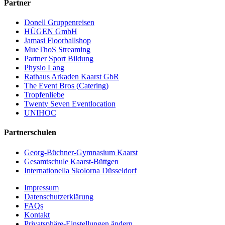
Partner
Donell Gruppenreisen
HÜGEN GmbH
Jamasi Floorballshop
MueThoS Streaming
Partner Sport Bildung
Physio Lang
Rathaus Arkaden Kaarst GbR
The Event Bros (Catering)
Tropfenliebe
Twenty Seven Eventlocation
UNIHOC
Partnerschulen
Georg-Büchner-Gymnasium Kaarst
Gesamtschule Kaarst-Büttgen
Internationella Skolorna Düsseldorf
Impressum
Datenschutzerklärung
FAQs
Kontakt
Privatsphäre-Einstellungen ändern