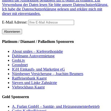
müssen die Anmeldung bestätigen um E-Mails zu erhalten. Zur
Verwendung der Daten lesen Sie bitte unsere Datenschutzerklärung.
Ich habe die Datenschutzerklärung gelesen und erkläre mich mit
dieser mit einverstanden.
E-Mail Adresse:
Platinum / Diamant / Palladium Sponsoren
About smiles – Kieferorthopädie
Dahlmann Autovermietung
Grobi.tv
Grondmet
IGH Einkaufs- und Marketing eG
Nürnberger Versicherung – Joachim Beumers
Raiffeisenbank Kaarst
Sievers und Linke Zahnärzte
Viebrockhaus Kaarst
Gold Sponsoren
A. Furlan GmbH – Sanitär- und Heizungsmeisterbetrieb
Carles KaffeeRösterei