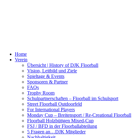
Home
Verein
Übersicht | History of DJK Floorball
Vision, Leitbild und Ziele
Spieltage & Events
Sponsoren & Partner
FAQs
Trophy Room
Schulpartnerschaften – Floorball im Schulsport
Street Floorball Outdoorfeld
For International Players
Monday Cup – Breitensport / Re-Creational Floorball
Floorball Holzbüttgen Mixed-Cup
FSJ / BFD in der Floorballabteilung
5 Fragen an…DJK Mitglieder
Nachhaltigkeit