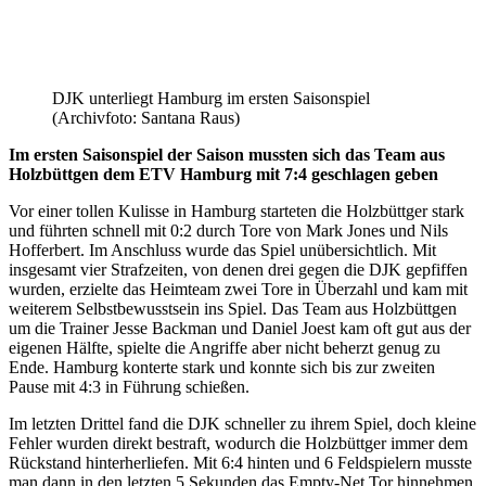
DJK unterliegt Hamburg im ersten Saisonspiel
(Archivfoto: Santana Raus)
Im ersten Saisonspiel der Saison mussten sich das Team aus
Holzbüttgen dem ETV Hamburg mit 7:4 geschlagen geben
Vor einer tollen Kulisse in Hamburg starteten die Holzbüttger stark
und führten schnell mit 0:2 durch Tore von Mark Jones und Nils
Hofferbert. Im Anschluss wurde das Spiel unübersichtlich. Mit
insgesamt vier Strafzeiten, von denen drei gegen die DJK gepfiffen
wurden, erzielte das Heimteam zwei Tore in Überzahl und kam mit
weiterem Selbstbewusstsein ins Spiel. Das Team aus Holzbüttgen
um die Trainer Jesse Backman und Daniel Joest kam oft gut aus der
eigenen Hälfte, spielte die Angriffe aber nicht beherzt genug zu
Ende. Hamburg konterte stark und konnte sich bis zur zweiten
Pause mit 4:3 in Führung schießen.
Im letzten Drittel fand die DJK schneller zu ihrem Spiel, doch kleine
Fehler wurden direkt bestraft, wodurch die Holzbüttger immer dem
Rückstand hinterherliefen. Mit 6:4 hinten und 6 Feldspielern musste
man dann in den letzten 5 Sekunden das Empty-Net Tor hinnehmen.