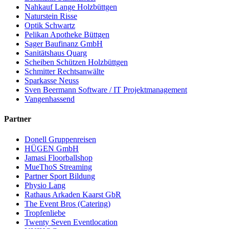
Nahkauf Lange Holzbüttgen
Naturstein Risse
Optik Schwartz
Pelikan Apotheke Büttgen
Sager Baufinanz GmbH
Sanitätshaus Quarg
Scheiben Schützen Holzbüttgen
Schmitter Rechtsanwälte
Sparkasse Neuss
Sven Beermann Software / IT Projektmanagement
Vangenhassend
Partner
Donell Gruppenreisen
HÜGEN GmbH
Jamasi Floorballshop
MueThoS Streaming
Partner Sport Bildung
Physio Lang
Rathaus Arkaden Kaarst GbR
The Event Bros (Catering)
Tropfenliebe
Twenty Seven Eventlocation