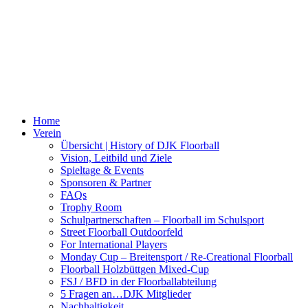
Home
Verein
Übersicht | History of DJK Floorball
Vision, Leitbild und Ziele
Spieltage & Events
Sponsoren & Partner
FAQs
Trophy Room
Schulpartnerschaften – Floorball im Schulsport
Street Floorball Outdoorfeld
For International Players
Monday Cup – Breitensport / Re-Creational Floorball
Floorball Holzbüttgen Mixed-Cup
FSJ / BFD in der Floorballabteilung
5 Fragen an…DJK Mitglieder
Nachhaltigkeit