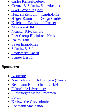
Carles KaffeeRösterei
Cremer & Schmitz Steuerberater
GWB Wohnungsbau
Herz im Zentrum – Kardiologie
Hügen Raum und Design GmbH
Kniebaum Bocks und Partner
Moryson & Ihle
Neusser Privatschule
Peer Group Rheinkreis Neuss
Raum Haus
Sager Immobilien
Schmitz & Sohn
Stadtwerke Kaarst
Stange Design
Sponsoren
Addmore
Akropolis Grill Holzbüttgen (Anna)
Beermann Bohrtechnik GmbH
Fahrschule Löwenherz
Fliesenleger Marco Frommen
Fortin
Kreiswerke Grevenbroich
Lohmann Stahlhandel