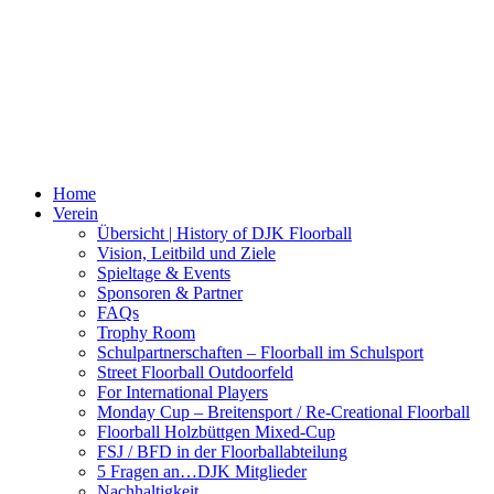
Home
Verein
Übersicht | History of DJK Floorball
Vision, Leitbild und Ziele
Spieltage & Events
Sponsoren & Partner
FAQs
Trophy Room
Schulpartnerschaften – Floorball im Schulsport
Street Floorball Outdoorfeld
For International Players
Monday Cup – Breitensport / Re-Creational Floorball
Floorball Holzbüttgen Mixed-Cup
FSJ / BFD in der Floorballabteilung
5 Fragen an…DJK Mitglieder
Nachhaltigkeit