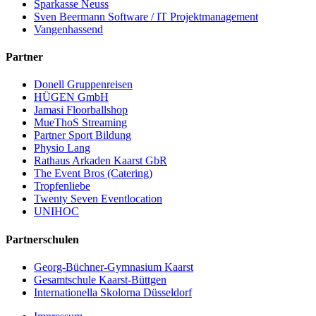
Sparkasse Neuss
Sven Beermann Software / IT Projektmanagement
Vangenhassend
Partner
Donell Gruppenreisen
HÜGEN GmbH
Jamasi Floorballshop
MueThoS Streaming
Partner Sport Bildung
Physio Lang
Rathaus Arkaden Kaarst GbR
The Event Bros (Catering)
Tropfenliebe
Twenty Seven Eventlocation
UNIHOC
Partnerschulen
Georg-Büchner-Gymnasium Kaarst
Gesamtschule Kaarst-Büttgen
Internationella Skolorna Düsseldorf