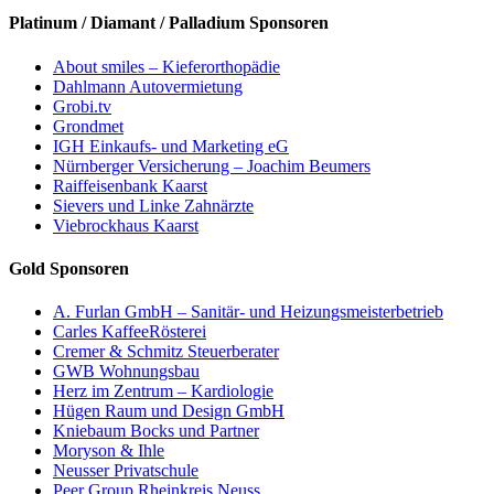
Platinum / Diamant / Palladium Sponsoren
About smiles – Kieferorthopädie
Dahlmann Autovermietung
Grobi.tv
Grondmet
IGH Einkaufs- und Marketing eG
Nürnberger Versicherung – Joachim Beumers
Raiffeisenbank Kaarst
Sievers und Linke Zahnärzte
Viebrockhaus Kaarst
Gold Sponsoren
A. Furlan GmbH – Sanitär- und Heizungsmeisterbetrieb
Carles KaffeeRösterei
Cremer & Schmitz Steuerberater
GWB Wohnungsbau
Herz im Zentrum – Kardiologie
Hügen Raum und Design GmbH
Kniebaum Bocks und Partner
Moryson & Ihle
Neusser Privatschule
Peer Group Rheinkreis Neuss