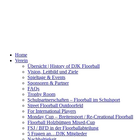
Home
Verein
Übersicht | History of DJK Floorball
Vision, Leitbild und Ziele
Spieltage & Events
Sponsoren & Partner
FAQs
Trophy Room
Schulpartnerschaften – Floorball im Schulsport
Street Floorball Outdoorfeld
For International Players
Monday Cup – Breitensport / Re-Creational Floorball
Floorball Holzbüttgen Mixed-Cup
FSJ / BFD in der Floorballabteilung
5 Fragen an…DJK Mitglieder
Nachhaltigkeit