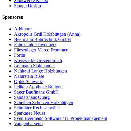
Stadtwerke Kaarst
Stange Design
Sponsoren
Addmore
Akropolis Grill Holzbüttgen (Anna)
Beermann Bohrtechnik GmbH
Fahrschule Löwenherz
Fliesenleger Marco Frommen
Fortin
Kreiswerke Grevenbroich
Lohmann Stahlhandel
Nahkauf Lange Holzbüttgen
Naturstein Risse
Optik Schwartz
Pelikan Apotheke Büttgen
Sager Baufinanz GmbH
Sanitätshaus Quarg
Scheiben Schützen Holzbüttgen
Schmitter Rechtsanwälte
Sparkasse Neuss
Sven Beermann Software / IT Projektmanagement
Vangenhassend