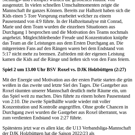
ausgenutzt. In vielen schnellen Umschaltmomenten zeigte die
Mannschaft ihr ganzes Können. Bereits zur Halbzeit haben sich die
Kids einen 5 Tore Vorsprung erarbeitet welcher zu einem
Pausenstand von 4:9 führte. In der Halbzeitanalyse mit Conrad,
Marie und dem Team wurden die einzelnen Situationen aus
Durchgang 1 besprochen und die Motivation des Teams nochmals
angeheizt. Mitgleichbleibender Freude und Konzentration knüpfte
das Team an die Leistungen aus dem Ersten Durchgang an. Die
mitgereisten Fans auf den Rängen waren bei dem Endstand von
5:17 nicht mehr zu bremsen. Zufrieden mit der eigenen Leistung
kamen die Kids auf die Ränge und ließen sich von den Fans feiern.
Spiel 2 um 13.00 Uhr BSV Roxel vs. DJK Holzbüttgen (2:27)
Mit der Energie und Motivation aus der ersten Partie starten die grün
weißen in das zweite und letzte Siel des Tages. Die Gastgeber aus
Roxel räumten unserer Mannschaft deutlich mehr Räume ein, um
das Spiel weit zu machen. Dies führte zu einem hohen Pausenstand
von 2:10. Die zweite Spielhälfte wurde wieder mit voller
Konzentration und Kontrolle angegriffen. Ohne große Chancen in
Durchgang zwei wurden die Gastgeber aus Roxel überrannt, was
zum verdienten Endstand von 2:27 führte.
Spätestens jetzt war es allen klar, die U13 Verbandsliga-Mannschaft
der DJK Holzbüttgen hat die Saison 2022/23 als