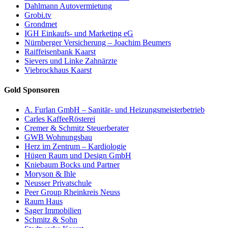
Dahlmann Autovermietung
Grobi.tv
Grondmet
IGH Einkaufs- und Marketing eG
Nürnberger Versicherung – Joachim Beumers
Raiffeisenbank Kaarst
Sievers und Linke Zahnärzte
Viebrockhaus Kaarst
Gold Sponsoren
A. Furlan GmbH – Sanitär- und Heizungsmeisterbetrieb
Carles KaffeeRösterei
Cremer & Schmitz Steuerberater
GWB Wohnungsbau
Herz im Zentrum – Kardiologie
Hügen Raum und Design GmbH
Kniebaum Bocks und Partner
Moryson & Ihle
Neusser Privatschule
Peer Group Rheinkreis Neuss
Raum Haus
Sager Immobilien
Schmitz & Sohn