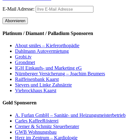
E-Mail Adresse:
Platinum / Diamant / Palladium Sponsoren
About smiles – Kieferorthopädie
Dahlmann Autovermietung
Grobi.tv
Grondmet
IGH Einkaufs- und Marketing eG
Nürnberger Versicherung – Joachim Beumers
Raiffeisenbank Kaarst
Sievers und Linke Zahnärzte
Viebrockhaus Kaarst
Gold Sponsoren
A. Furlan GmbH – Sanitär- und Heizungsmeisterbetrieb
Carles KaffeeRösterei
Cremer & Schmitz Steuerberater
GWB Wohnungsbau
Herz im Zentrum – Kardiologie