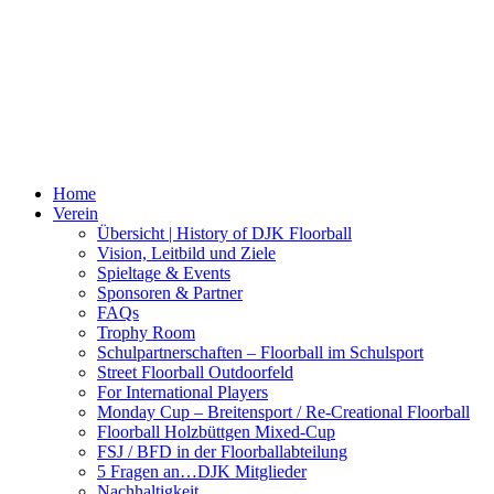
Home
Verein
Übersicht | History of DJK Floorball
Vision, Leitbild und Ziele
Spieltage & Events
Sponsoren & Partner
FAQs
Trophy Room
Schulpartnerschaften – Floorball im Schulsport
Street Floorball Outdoorfeld
For International Players
Monday Cup – Breitensport / Re-Creational Floorball
Floorball Holzbüttgen Mixed-Cup
FSJ / BFD in der Floorballabteilung
5 Fragen an…DJK Mitglieder
Nachhaltigkeit