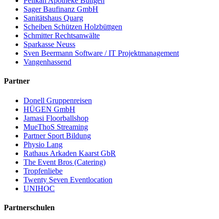
Pelikan Apotheke Büttgen
Sager Baufinanz GmbH
Sanitätshaus Quarg
Scheiben Schützen Holzbüttgen
Schmitter Rechtsanwälte
Sparkasse Neuss
Sven Beermann Software / IT Projektmanagement
Vangenhassend
Partner
Donell Gruppenreisen
HÜGEN GmbH
Jamasi Floorballshop
MueThoS Streaming
Partner Sport Bildung
Physio Lang
Rathaus Arkaden Kaarst GbR
The Event Bros (Catering)
Tropfenliebe
Twenty Seven Eventlocation
UNIHOC
Partnerschulen