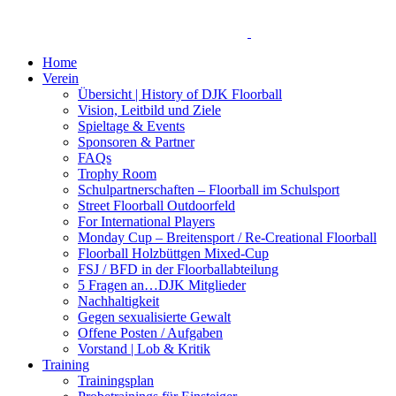
Home
Verein
Übersicht | History of DJK Floorball
Vision, Leitbild und Ziele
Spieltage & Events
Sponsoren & Partner
FAQs
Trophy Room
Schulpartnerschaften – Floorball im Schulsport
Street Floorball Outdoorfeld
For International Players
Monday Cup – Breitensport / Re-Creational Floorball
Floorball Holzbüttgen Mixed-Cup
FSJ / BFD in der Floorballabteilung
5 Fragen an…DJK Mitglieder
Nachhaltigkeit
Gegen sexualisierte Gewalt
Offene Posten / Aufgaben
Vorstand | Lob & Kritik
Training
Trainingsplan