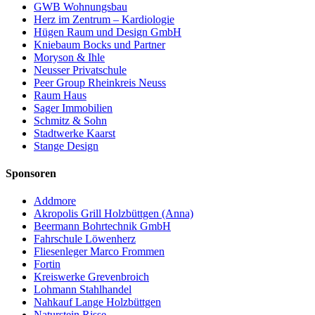
GWB Wohnungsbau
Herz im Zentrum – Kardiologie
Hügen Raum und Design GmbH
Kniebaum Bocks und Partner
Moryson & Ihle
Neusser Privatschule
Peer Group Rheinkreis Neuss
Raum Haus
Sager Immobilien
Schmitz & Sohn
Stadtwerke Kaarst
Stange Design
Sponsoren
Addmore
Akropolis Grill Holzbüttgen (Anna)
Beermann Bohrtechnik GmbH
Fahrschule Löwenherz
Fliesenleger Marco Frommen
Fortin
Kreiswerke Grevenbroich
Lohmann Stahlhandel
Nahkauf Lange Holzbüttgen
Naturstein Risse