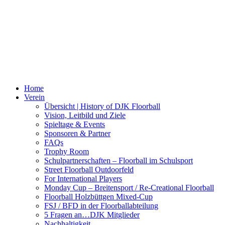
Home
Verein
Übersicht | History of DJK Floorball
Vision, Leitbild und Ziele
Spieltage & Events
Sponsoren & Partner
FAQs
Trophy Room
Schulpartnerschaften – Floorball im Schulsport
Street Floorball Outdoorfeld
For International Players
Monday Cup – Breitensport / Re-Creational Floorball
Floorball Holzbüttgen Mixed-Cup
FSJ / BFD in der Floorballabteilung
5 Fragen an…DJK Mitglieder
Nachhaltigkeit