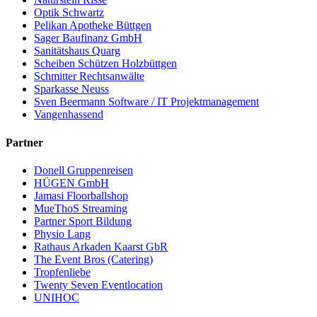
Optik Schwartz
Pelikan Apotheke Büttgen
Sager Baufinanz GmbH
Sanitätshaus Quarg
Scheiben Schützen Holzbüttgen
Schmitter Rechtsanwälte
Sparkasse Neuss
Sven Beermann Software / IT Projektmanagement
Vangenhassend
Partner
Donell Gruppenreisen
HÜGEN GmbH
Jamasi Floorballshop
MueThoS Streaming
Partner Sport Bildung
Physio Lang
Rathaus Arkaden Kaarst GbR
The Event Bros (Catering)
Tropfenliebe
Twenty Seven Eventlocation
UNIHOC