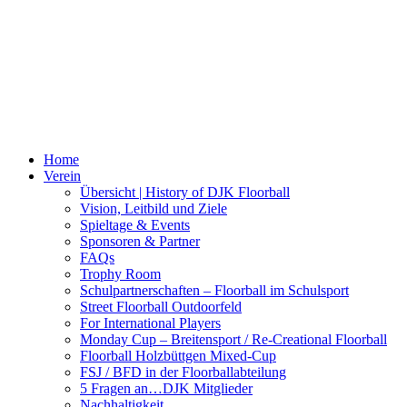
Home
Verein
Übersicht | History of DJK Floorball
Vision, Leitbild und Ziele
Spieltage & Events
Sponsoren & Partner
FAQs
Trophy Room
Schulpartnerschaften – Floorball im Schulsport
Street Floorball Outdoorfeld
For International Players
Monday Cup – Breitensport / Re-Creational Floorball
Floorball Holzbüttgen Mixed-Cup
FSJ / BFD in der Floorballabteilung
5 Fragen an…DJK Mitglieder
Nachhaltigkeit