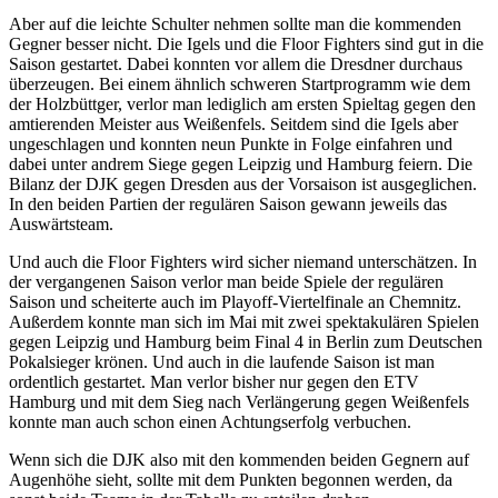
Aber auf die leichte Schulter nehmen sollte man die kommenden
Gegner besser nicht. Die Igels und die Floor Fighters sind gut in die
Saison gestartet. Dabei konnten vor allem die Dresdner durchaus
überzeugen. Bei einem ähnlich schweren Startprogramm wie dem
der Holzbüttger, verlor man lediglich am ersten Spieltag gegen den
amtierenden Meister aus Weißenfels. Seitdem sind die Igels aber
ungeschlagen und konnten neun Punkte in Folge einfahren und
dabei unter andrem Siege gegen Leipzig und Hamburg feiern. Die
Bilanz der DJK gegen Dresden aus der Vorsaison ist ausgeglichen.
In den beiden Partien der regulären Saison gewann jeweils das
Auswärtsteam.
Und auch die Floor Fighters wird sicher niemand unterschätzen. In
der vergangenen Saison verlor man beide Spiele der regulären
Saison und scheiterte auch im Playoff-Viertelfinale an Chemnitz.
Außerdem konnte man sich im Mai mit zwei spektakulären Spielen
gegen Leipzig und Hamburg beim Final 4 in Berlin zum Deutschen
Pokalsieger krönen. Und auch in die laufende Saison ist man
ordentlich gestartet. Man verlor bisher nur gegen den ETV
Hamburg und mit dem Sieg nach Verlängerung gegen Weißenfels
konnte man auch schon einen Achtungserfolg verbuchen.
Wenn sich die DJK also mit den kommenden beiden Gegnern auf
Augenhöhe sieht, sollte mit dem Punkten begonnen werden, da