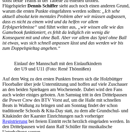
sonst beide Teams in der Tabelle zu enteilen drohen.
Flügelspieler
Dennis Schiffer
sieht auch noch einen anderen Grund,
warum die ersten Punkte eingefahren werden sollten:
„Ich sehe
aktuell absolut kein mentales Problem aber wir müssen aufpassen,
dass es nicht zu einem wird und da helfen vor allem
Erfolgserlebnisse“
und führt weiter aus,
„wir wissen alle wie das
Gamebook funktioniert, es fehlt da lediglich ein wenig die
Konsequent mit und ohne Ball. Aber vor allem das Spiel ohne Ball
ist etwas, was sich schnell anpassen lässt und das werden wir bis
zum Doppelspieltag angehen.“
Einlauf der Mannschaft mit den Einlaufkindern
der U9 und U11 (Foto: René Thönnißen)
Auf dem Weg zu den ersten Punkten freuen sich die Holzbüttger
Floorballer über jede Unterstützung und hoffen auf viele Zuschauer
an den beiden Spieltagen am Wochenende. Dabei wird den Fans
auch wieder einiges geboten. Am Samstag tritt in den Drittelpausen
die Power Crew des BTV Vorst auf, um die Halle mit schnellen
Beats in Wallung zu bringen und am Sonntag findet der schon
traditionelle Schools & Kita-Day statt, zu dem alle Grundschul- und
Kitakinder der Kaarster Einrichtungen nach vorheriger
Registrierung
bei freiem Eintritt recht herzlich eingeladen werden. In
den Drittelpausen wird dann Ralf Schüller für musikalische
Unterhaltung sorgen.