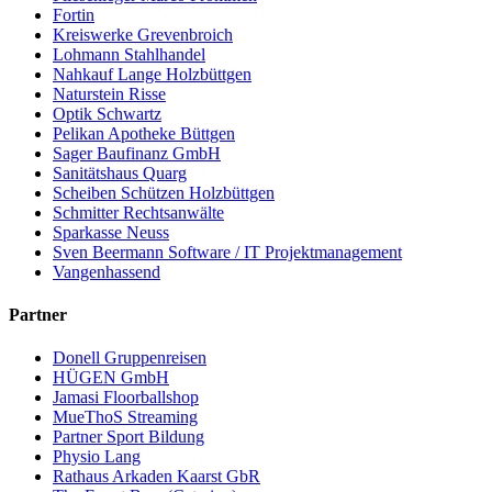
Fortin
Kreiswerke Grevenbroich
Lohmann Stahlhandel
Nahkauf Lange Holzbüttgen
Naturstein Risse
Optik Schwartz
Pelikan Apotheke Büttgen
Sager Baufinanz GmbH
Sanitätshaus Quarg
Scheiben Schützen Holzbüttgen
Schmitter Rechtsanwälte
Sparkasse Neuss
Sven Beermann Software / IT Projektmanagement
Vangenhassend
Partner
Donell Gruppenreisen
HÜGEN GmbH
Jamasi Floorballshop
MueThoS Streaming
Partner Sport Bildung
Physio Lang
Rathaus Arkaden Kaarst GbR