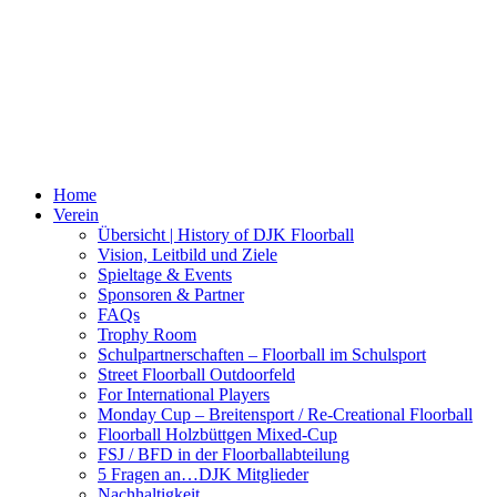
Home
Verein
Übersicht | History of DJK Floorball
Vision, Leitbild und Ziele
Spieltage & Events
Sponsoren & Partner
FAQs
Trophy Room
Schulpartnerschaften – Floorball im Schulsport
Street Floorball Outdoorfeld
For International Players
Monday Cup – Breitensport / Re-Creational Floorball
Floorball Holzbüttgen Mixed-Cup
FSJ / BFD in der Floorballabteilung
5 Fragen an…DJK Mitglieder
Nachhaltigkeit