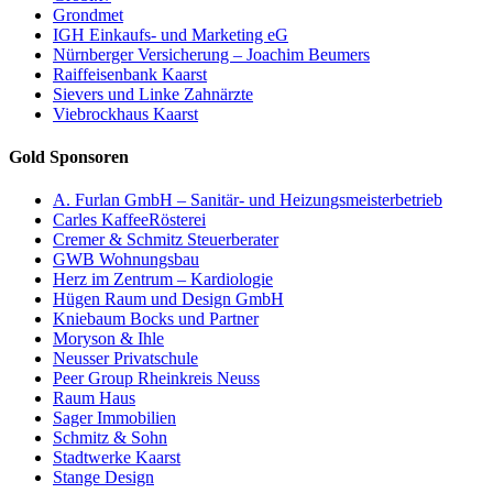
Grondmet
IGH Einkaufs- und Marketing eG
Nürnberger Versicherung – Joachim Beumers
Raiffeisenbank Kaarst
Sievers und Linke Zahnärzte
Viebrockhaus Kaarst
Gold Sponsoren
A. Furlan GmbH – Sanitär- und Heizungsmeisterbetrieb
Carles KaffeeRösterei
Cremer & Schmitz Steuerberater
GWB Wohnungsbau
Herz im Zentrum – Kardiologie
Hügen Raum und Design GmbH
Kniebaum Bocks und Partner
Moryson & Ihle
Neusser Privatschule
Peer Group Rheinkreis Neuss
Raum Haus
Sager Immobilien
Schmitz & Sohn
Stadtwerke Kaarst
Stange Design