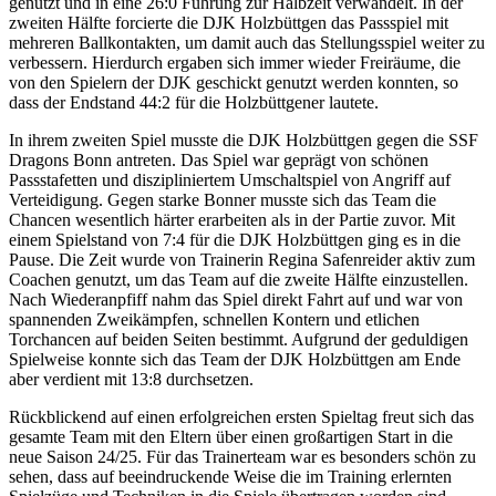
genutzt und in eine 26:0 Führung zur Halbzeit verwandelt. In der
zweiten Hälfte forcierte die DJK Holzbüttgen das Passspiel mit
mehreren Ballkontakten, um damit auch das Stellungsspiel weiter zu
verbessern. Hierdurch ergaben sich immer wieder Freiräume, die
von den Spielern der DJK geschickt genutzt werden konnten, so
dass der Endstand 44:2 für die Holzbüttgener lautete.
In ihrem zweiten Spiel musste die DJK Holzbüttgen gegen die SSF
Dragons Bonn antreten. Das Spiel war geprägt von schönen
Passstafetten und diszipliniertem Umschaltspiel von Angriff auf
Verteidigung. Gegen starke Bonner musste sich das Team die
Chancen wesentlich härter erarbeiten als in der Partie zuvor. Mit
einem Spielstand von 7:4 für die DJK Holzbüttgen ging es in die
Pause. Die Zeit wurde von Trainerin Regina Safenreider aktiv zum
Coachen genutzt, um das Team auf die zweite Hälfte einzustellen.
Nach Wiederanpfiff nahm das Spiel direkt Fahrt auf und war von
spannenden Zweikämpfen, schnellen Kontern und etlichen
Torchancen auf beiden Seiten bestimmt. Aufgrund der geduldigen
Spielweise konnte sich das Team der DJK Holzbüttgen am Ende
aber verdient mit 13:8 durchsetzen.
Rückblickend auf einen erfolgreichen ersten Spieltag freut sich das
gesamte Team mit den Eltern über einen großartigen Start in die
neue Saison 24/25. Für das Trainerteam war es besonders schön zu
sehen, dass auf beeindruckende Weise die im Training erlernten