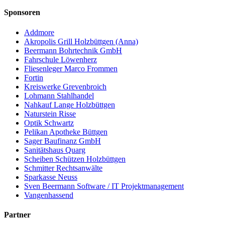
Sponsoren
Addmore
Akropolis Grill Holzbüttgen (Anna)
Beermann Bohrtechnik GmbH
Fahrschule Löwenherz
Fliesenleger Marco Frommen
Fortin
Kreiswerke Grevenbroich
Lohmann Stahlhandel
Nahkauf Lange Holzbüttgen
Naturstein Risse
Optik Schwartz
Pelikan Apotheke Büttgen
Sager Baufinanz GmbH
Sanitätshaus Quarg
Scheiben Schützen Holzbüttgen
Schmitter Rechtsanwälte
Sparkasse Neuss
Sven Beermann Software / IT Projektmanagement
Vangenhassend
Partner