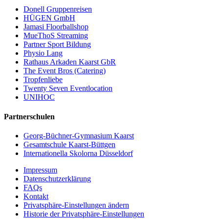
Donell Gruppenreisen
HÜGEN GmbH
Jamasi Floorballshop
MueThoS Streaming
Partner Sport Bildung
Physio Lang
Rathaus Arkaden Kaarst GbR
The Event Bros (Catering)
Tropfenliebe
Twenty Seven Eventlocation
UNIHOC
Partnerschulen
Georg-Büchner-Gymnasium Kaarst
Gesamtschule Kaarst-Büttgen
Internationella Skolorna Düsseldorf
Impressum
Datenschutzerklärung
FAQs
Kontakt
Privatsphäre-Einstellungen ändern
Historie der Privatsphäre-Einstellungen