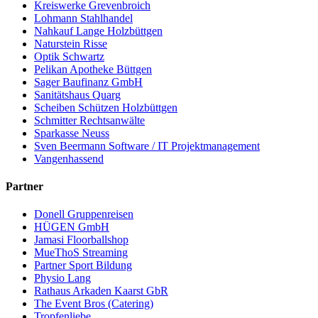
Kreiswerke Grevenbroich
Lohmann Stahlhandel
Nahkauf Lange Holzbüttgen
Naturstein Risse
Optik Schwartz
Pelikan Apotheke Büttgen
Sager Baufinanz GmbH
Sanitätshaus Quarg
Scheiben Schützen Holzbüttgen
Schmitter Rechtsanwälte
Sparkasse Neuss
Sven Beermann Software / IT Projektmanagement
Vangenhassend
Partner
Donell Gruppenreisen
HÜGEN GmbH
Jamasi Floorballshop
MueThoS Streaming
Partner Sport Bildung
Physio Lang
Rathaus Arkaden Kaarst GbR
The Event Bros (Catering)
Tropfenliebe