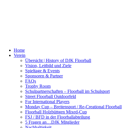
Home
Verein
Übersicht | History of DJK Floorball
Vision, Leitbild und Ziele
Spieltage & Events
Sponsoren & Partner
FAQs
Trophy Room
Schulpartnerschaften – Floorball im Schulsport
Street Floorball Outdoorfeld
For International Players
Monday Cup – Breitensport / Re-Creational Floorball
Floorball Holzbüttgen Mixed-Cup
FSJ / BFD in der Floorballabteilung
5 Fragen an…DJK Mitglieder
Nachhaltigkeit