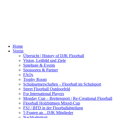
Home
Verein
Übersicht | History of DJK Floorball
Vision, Leitbild und Ziele
Spieltage & Events
Sponsoren & Partner
FAQs
Trophy Room
Schulpartnerschaften – Floorball im Schulsport
Street Floorball Outdoorfeld
For International Players
Monday Cup – Breitensport / Re-Creational Floorball
Floorball Holzbüttgen Mixed-Cup
FSJ / BFD in der Floorballabteilung
5 Fragen an…DJK Mitglieder
Nachhaltigkeit