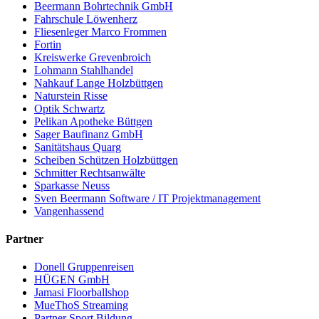
Beermann Bohrtechnik GmbH
Fahrschule Löwenherz
Fliesenleger Marco Frommen
Fortin
Kreiswerke Grevenbroich
Lohmann Stahlhandel
Nahkauf Lange Holzbüttgen
Naturstein Risse
Optik Schwartz
Pelikan Apotheke Büttgen
Sager Baufinanz GmbH
Sanitätshaus Quarg
Scheiben Schützen Holzbüttgen
Schmitter Rechtsanwälte
Sparkasse Neuss
Sven Beermann Software / IT Projektmanagement
Vangenhassend
Partner
Donell Gruppenreisen
HÜGEN GmbH
Jamasi Floorballshop
MueThoS Streaming
Partner Sport Bildung