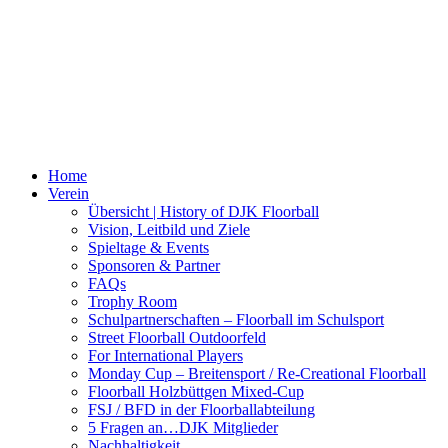
Home
Verein
Übersicht | History of DJK Floorball
Vision, Leitbild und Ziele
Spieltage & Events
Sponsoren & Partner
FAQs
Trophy Room
Schulpartnerschaften – Floorball im Schulsport
Street Floorball Outdoorfeld
For International Players
Monday Cup – Breitensport / Re-Creational Floorball
Floorball Holzbüttgen Mixed-Cup
FSJ / BFD in der Floorballabteilung
5 Fragen an…DJK Mitglieder
Nachhaltigkeit