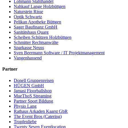
Lohmann Stahlhandel
Nahkauf Lange Holzbüttgen
Naturstein Risse
Optik Schwartz
Pelikan Apotheke Büttgen
Sager Baufinanz GmbH
Sanitätshaus Quarg
Scheiben Schützen Holzbüttgen
Schmitter Rechtsanwälte
Sparkasse Neuss
Sven Beermann Software / IT Projektmanagement
Vangenhassend
Partner
Donell Gruppenreisen
HÜGEN GmbH
Jamasi Floorballshop
MueThoS Streaming
Partner Sport Bildung
Physio Lang
Rathaus Arkaden Kaarst GbR
The Event Bros (Catering)
Tropfenliebe
Twenty Seven Eventlocation