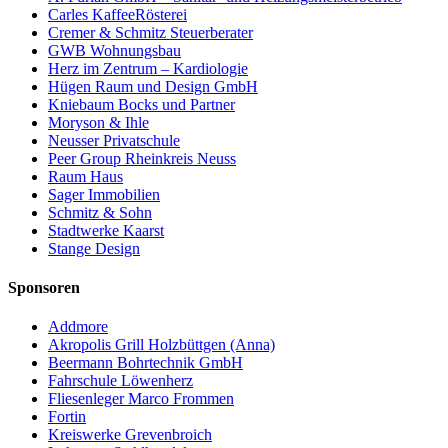
Carles KaffeeRösterei
Cremer & Schmitz Steuerberater
GWB Wohnungsbau
Herz im Zentrum – Kardiologie
Hügen Raum und Design GmbH
Kniebaum Bocks und Partner
Moryson & Ihle
Neusser Privatschule
Peer Group Rheinkreis Neuss
Raum Haus
Sager Immobilien
Schmitz & Sohn
Stadtwerke Kaarst
Stange Design
Sponsoren
Addmore
Akropolis Grill Holzbüttgen (Anna)
Beermann Bohrtechnik GmbH
Fahrschule Löwenherz
Fliesenleger Marco Frommen
Fortin
Kreiswerke Grevenbroich