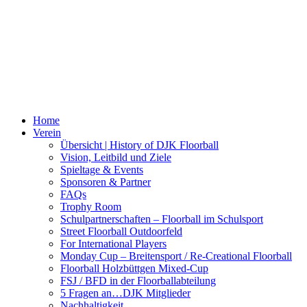
Home
Verein
Übersicht | History of DJK Floorball
Vision, Leitbild und Ziele
Spieltage & Events
Sponsoren & Partner
FAQs
Trophy Room
Schulpartnerschaften – Floorball im Schulsport
Street Floorball Outdoorfeld
For International Players
Monday Cup – Breitensport / Re-Creational Floorball
Floorball Holzbüttgen Mixed-Cup
FSJ / BFD in der Floorballabteilung
5 Fragen an…DJK Mitglieder
Nachhaltigkeit