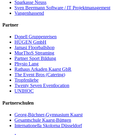
Sparkasse Neuss
Sven Beermann Software / IT Projektmanagement
Vangenhassend
Partner
Donell Gruppenreisen
HÜGEN GmbH
Jamasi Floorballshop
MueThoS Streaming
Partner Sport Bildung
Physio Lang
Rathaus Arkaden Kaarst GbR
The Event Bros (Catering)
Tropfenliebe
Twenty Seven Eventlocation
UNIHOC
Partnerschulen
Georg-Büchner-Gymnasium Kaarst
Gesamtschule Kaarst-Büttgen
Internationella Skolorna Düsseldorf