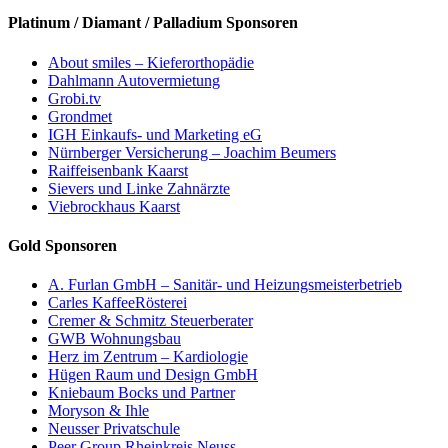
Platinum / Diamant / Palladium Sponsoren
About smiles – Kieferorthopädie
Dahlmann Autovermietung
Grobi.tv
Grondmet
IGH Einkaufs- und Marketing eG
Nürnberger Versicherung – Joachim Beumers
Raiffeisenbank Kaarst
Sievers und Linke Zahnärzte
Viebrockhaus Kaarst
Gold Sponsoren
A. Furlan GmbH – Sanitär- und Heizungsmeisterbetrieb
Carles KaffeeRösterei
Cremer & Schmitz Steuerberater
GWB Wohnungsbau
Herz im Zentrum – Kardiologie
Hügen Raum und Design GmbH
Kniebaum Bocks und Partner
Moryson & Ihle
Neusser Privatschule
Peer Group Rheinkreis Neuss