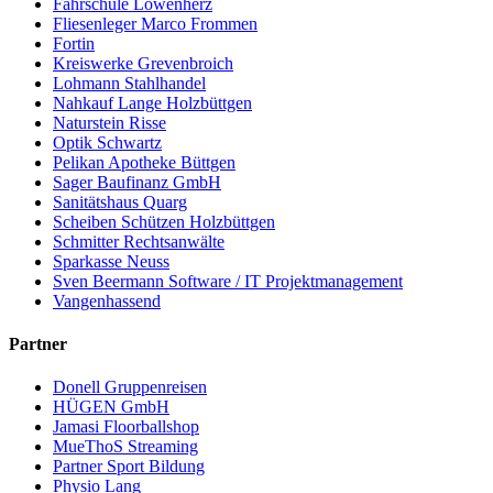
Fahrschule Löwenherz
Fliesenleger Marco Frommen
Fortin
Kreiswerke Grevenbroich
Lohmann Stahlhandel
Nahkauf Lange Holzbüttgen
Naturstein Risse
Optik Schwartz
Pelikan Apotheke Büttgen
Sager Baufinanz GmbH
Sanitätshaus Quarg
Scheiben Schützen Holzbüttgen
Schmitter Rechtsanwälte
Sparkasse Neuss
Sven Beermann Software / IT Projektmanagement
Vangenhassend
Partner
Donell Gruppenreisen
HÜGEN GmbH
Jamasi Floorballshop
MueThoS Streaming
Partner Sport Bildung
Physio Lang