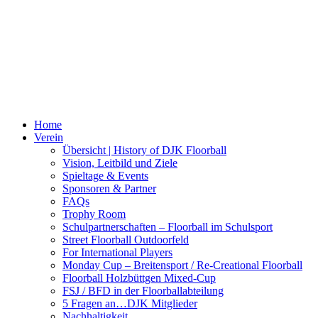
Home
Verein
Übersicht | History of DJK Floorball
Vision, Leitbild und Ziele
Spieltage & Events
Sponsoren & Partner
FAQs
Trophy Room
Schulpartnerschaften – Floorball im Schulsport
Street Floorball Outdoorfeld
For International Players
Monday Cup – Breitensport / Re-Creational Floorball
Floorball Holzbüttgen Mixed-Cup
FSJ / BFD in der Floorballabteilung
5 Fragen an…DJK Mitglieder
Nachhaltigkeit