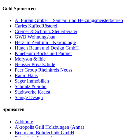
Gold Sponsoren
A. Furlan GmbH – Sanitär- und Heizungsmeisterbetrieb
Carles KaffeeRösterei
Cremer & Schmitz Steuerberater
GWB Wohnungsbau
Herz im Zentrum – Kardiologie
Hügen Raum und Design GmbH
Kniebaum Bocks und Partner
Moryson & Ihle
Neusser Privatschule
Peer Group Rheinkreis Neuss
Raum Haus
Sager Immobilien
Schmitz & Sohn
Stadtwerke Kaarst
Stange Design
Sponsoren
Addmore
Akropolis Grill Holzbüttgen (Anna)
Beermann Bohrtechnik GmbH