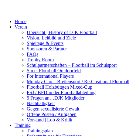
Home
Verein
Übersicht | History of DJK Floorball
Vision, Leitbild und Ziele
Spieltage & Events
Sponsoren & Partner
FAQs
Trophy Room
Schulpartnerschaften – Floorball im Schulsport
Street Floorball Outdoorfeld
For International Players
Monday Cup – Breitensport / Re-Creational Floorball
Floorball Holzbüttgen Mixed-Cup
FSJ / BFD in der Floorballabteilung
5 Fragen an…DJK Mitglieder
Nachhaltigkeit
Gegen sexualisierte Gewalt
Offene Posten / Aufgaben
Vorstand | Lob & Kritik
Training
Trainingsplan