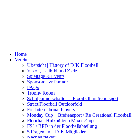
Home
Verein
Übersicht | History of DJK Floorball
Vision, Leitbild und Ziele
Spieltage & Events
Sponsoren & Partner
FAQs
Trophy Room
Schulpartnerschaften – Floorball im Schulsport
Street Floorball Outdoorfeld
For International Players
Monday Cup – Breitensport / Re-Creational Floorball
Floorball Holzbüttgen Mixed-Cup
FSJ / BFD in der Floorballabteilung
5 Fragen an…DJK Mitglieder
Nachhaltigkeit