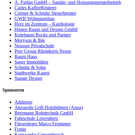
A. Furlan GmbH – Sanitär- und Heizungsmeisterbetrieb
Carles KaffeeRösterei
Cremer & Schmitz Steuerberater
GWB Wohnungsbau
Herz im Zentrum – Kardiologie
Hügen Raum und Design GmbH
Kniebaum Bocks und Partner
Moryson & Ihle
Neusser Privatschule
Peer Group Rheinkreis Neuss
Raum Haus
Sager Immobilien
Schmitz & Sohn
Stadtwerke Kaarst
Stange Design
Sponsoren
Addmore
Akropolis Grill Holzbüttgen (Anna)
Beermann Bohrtechnik GmbH
Fahrschule Löwenherz
Fliesenleger Marco Frommen
Fortin
Kreiswerke Grevenbroich