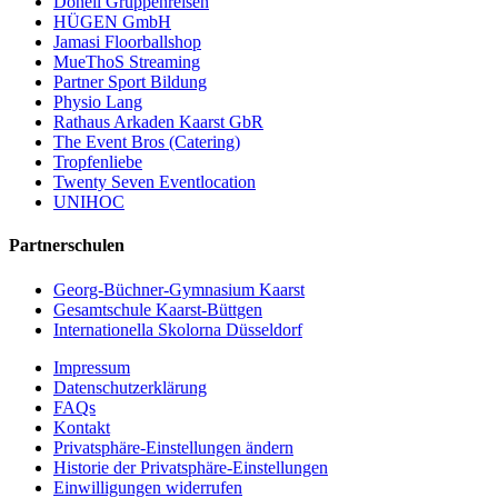
Donell Gruppenreisen
HÜGEN GmbH
Jamasi Floorballshop
MueThoS Streaming
Partner Sport Bildung
Physio Lang
Rathaus Arkaden Kaarst GbR
The Event Bros (Catering)
Tropfenliebe
Twenty Seven Eventlocation
UNIHOC
Partnerschulen
Georg-Büchner-Gymnasium Kaarst
Gesamtschule Kaarst-Büttgen
Internationella Skolorna Düsseldorf
Impressum
Datenschutzerklärung
FAQs
Kontakt
Privatsphäre-Einstellungen ändern
Historie der Privatsphäre-Einstellungen
Einwilligungen widerrufen