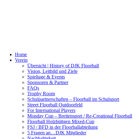
Home
Verein
Übersicht | History of DJK Floorball
Vision, Leitbild und Ziele
Spieltage & Events
Sponsoren & Partner
FAQs
Trophy Room
Schulpartnerschaften – Floorball im Schulsport
Street Floorball Outdoorfeld
For International Players
Monday Cup – Breitensport / Re-Creational Floorball
Floorball Holzbüttgen Mixed-Cup
FSJ / BFD in der Floorballabteilung
5 Fragen an…DJK Mitglieder
Nachhaltigkeit