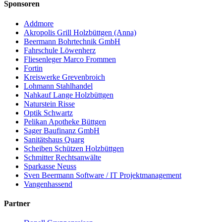
Sponsoren
Addmore
Akropolis Grill Holzbüttgen (Anna)
Beermann Bohrtechnik GmbH
Fahrschule Löwenherz
Fliesenleger Marco Frommen
Fortin
Kreiswerke Grevenbroich
Lohmann Stahlhandel
Nahkauf Lange Holzbüttgen
Naturstein Risse
Optik Schwartz
Pelikan Apotheke Büttgen
Sager Baufinanz GmbH
Sanitätshaus Quarg
Scheiben Schützen Holzbüttgen
Schmitter Rechtsanwälte
Sparkasse Neuss
Sven Beermann Software / IT Projektmanagement
Vangenhassend
Partner