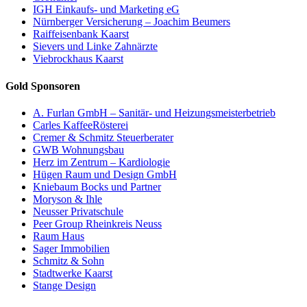
IGH Einkaufs- und Marketing eG
Nürnberger Versicherung – Joachim Beumers
Raiffeisenbank Kaarst
Sievers und Linke Zahnärzte
Viebrockhaus Kaarst
Gold Sponsoren
A. Furlan GmbH – Sanitär- und Heizungsmeisterbetrieb
Carles KaffeeRösterei
Cremer & Schmitz Steuerberater
GWB Wohnungsbau
Herz im Zentrum – Kardiologie
Hügen Raum und Design GmbH
Kniebaum Bocks und Partner
Moryson & Ihle
Neusser Privatschule
Peer Group Rheinkreis Neuss
Raum Haus
Sager Immobilien
Schmitz & Sohn
Stadtwerke Kaarst
Stange Design