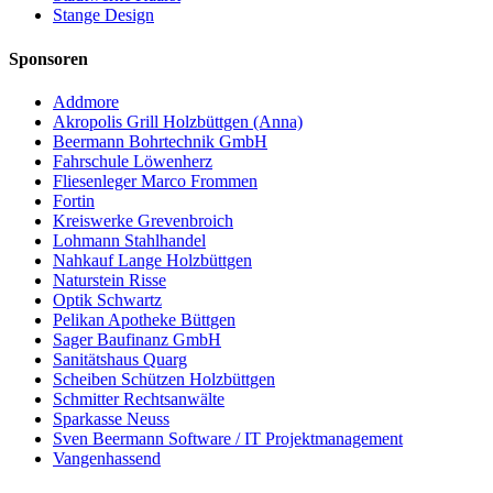
Stange Design
Sponsoren
Addmore
Akropolis Grill Holzbüttgen (Anna)
Beermann Bohrtechnik GmbH
Fahrschule Löwenherz
Fliesenleger Marco Frommen
Fortin
Kreiswerke Grevenbroich
Lohmann Stahlhandel
Nahkauf Lange Holzbüttgen
Naturstein Risse
Optik Schwartz
Pelikan Apotheke Büttgen
Sager Baufinanz GmbH
Sanitätshaus Quarg
Scheiben Schützen Holzbüttgen
Schmitter Rechtsanwälte
Sparkasse Neuss
Sven Beermann Software / IT Projektmanagement
Vangenhassend