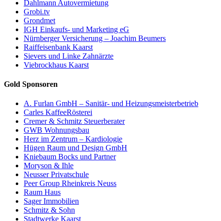
Dahlmann Autovermietung
Grobi.tv
Grondmet
IGH Einkaufs- und Marketing eG
Nürnberger Versicherung – Joachim Beumers
Raiffeisenbank Kaarst
Sievers und Linke Zahnärzte
Viebrockhaus Kaarst
Gold Sponsoren
A. Furlan GmbH – Sanitär- und Heizungsmeisterbetrieb
Carles KaffeeRösterei
Cremer & Schmitz Steuerberater
GWB Wohnungsbau
Herz im Zentrum – Kardiologie
Hügen Raum und Design GmbH
Kniebaum Bocks und Partner
Moryson & Ihle
Neusser Privatschule
Peer Group Rheinkreis Neuss
Raum Haus
Sager Immobilien
Schmitz & Sohn
Stadtwerke Kaarst