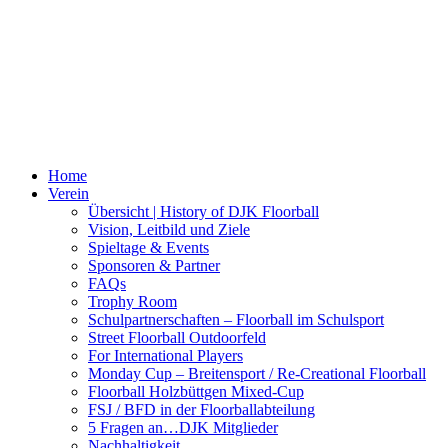
Home
Verein
Übersicht | History of DJK Floorball
Vision, Leitbild und Ziele
Spieltage & Events
Sponsoren & Partner
FAQs
Trophy Room
Schulpartnerschaften – Floorball im Schulsport
Street Floorball Outdoorfeld
For International Players
Monday Cup – Breitensport / Re-Creational Floorball
Floorball Holzbüttgen Mixed-Cup
FSJ / BFD in der Floorballabteilung
5 Fragen an…DJK Mitglieder
Nachhaltigkeit