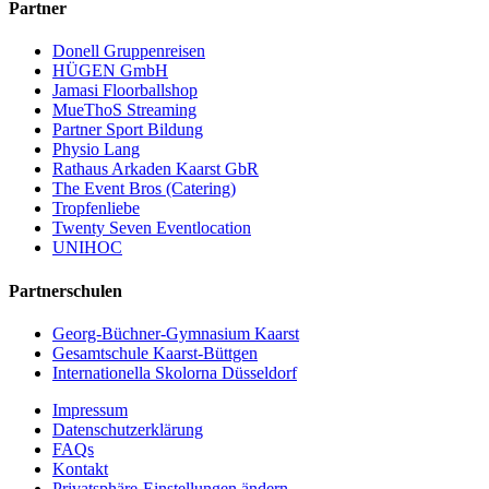
Partner
Donell Gruppenreisen
HÜGEN GmbH
Jamasi Floorballshop
MueThoS Streaming
Partner Sport Bildung
Physio Lang
Rathaus Arkaden Kaarst GbR
The Event Bros (Catering)
Tropfenliebe
Twenty Seven Eventlocation
UNIHOC
Partnerschulen
Georg-Büchner-Gymnasium Kaarst
Gesamtschule Kaarst-Büttgen
Internationella Skolorna Düsseldorf
Impressum
Datenschutzerklärung
FAQs
Kontakt
Privatsphäre-Einstellungen ändern