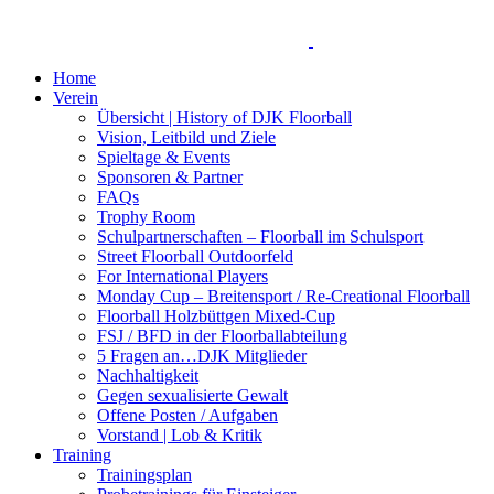
Home
Verein
Übersicht | History of DJK Floorball
Vision, Leitbild und Ziele
Spieltage & Events
Sponsoren & Partner
FAQs
Trophy Room
Schulpartnerschaften – Floorball im Schulsport
Street Floorball Outdoorfeld
For International Players
Monday Cup – Breitensport / Re-Creational Floorball
Floorball Holzbüttgen Mixed-Cup
FSJ / BFD in der Floorballabteilung
5 Fragen an…DJK Mitglieder
Nachhaltigkeit
Gegen sexualisierte Gewalt
Offene Posten / Aufgaben
Vorstand | Lob & Kritik
Training
Trainingsplan