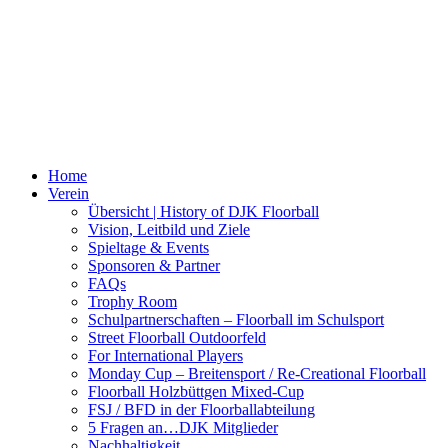
Home
Verein
Übersicht | History of DJK Floorball
Vision, Leitbild und Ziele
Spieltage & Events
Sponsoren & Partner
FAQs
Trophy Room
Schulpartnerschaften – Floorball im Schulsport
Street Floorball Outdoorfeld
For International Players
Monday Cup – Breitensport / Re-Creational Floorball
Floorball Holzbüttgen Mixed-Cup
FSJ / BFD in der Floorballabteilung
5 Fragen an…DJK Mitglieder
Nachhaltigkeit