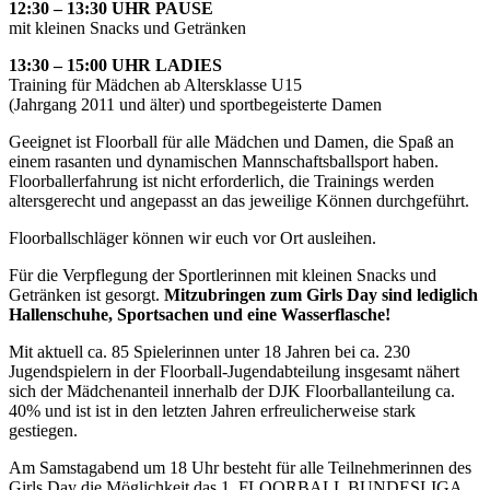
12:30 – 13:30 UHR PAUSE
mit kleinen Snacks und Getränken
13:30 – 15:00 UHR LADIES
Training für Mädchen ab Altersklasse U15
(Jahrgang 2011 und älter) und sportbegeisterte Damen
Geeignet ist Floorball für alle Mädchen und Damen, die Spaß an
einem rasanten und dynamischen Mannschaftsballsport haben.
Floorballerfahrung ist nicht erforderlich, die Trainings werden
altersgerecht und angepasst an das jeweilige Können durchgeführt.
Floorballschläger können wir euch vor Ort ausleihen.
Für die Verpflegung der Sportlerinnen mit kleinen Snacks und
Getränken ist gesorgt.
Mitzubringen zum Girls Day sind lediglich
Hallenschuhe, Sportsachen und eine Wasserflasche!
Mit aktuell ca. 85 Spielerinnen unter 18 Jahren bei ca. 230
Jugendspielern in der Floorball-Jugendabteilung insgesamt nähert
sich der Mädchenanteil innerhalb der DJK Floorballanteilung ca.
40% und ist ist in den letzten Jahren erfreulicherweise stark
gestiegen.
Am Samstagabend um 18 Uhr besteht für alle Teilnehmerinnen des
Girls Day die Möglichkeit das 1. FLOORBALL BUNDESLIGA