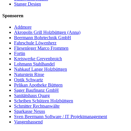
Stange Design
Sponsoren
Addmore
Akropolis Grill Holzbüttgen (Anna)
Beermann Bohrtechnik GmbH
Fahrschule Löwenherz
Fliesenleger Marco Frommen
Fortin
Kreiswerke Grevenbroich
Lohmann Stahlhandel
Nahkauf Lange Holzbüttgen
Naturstein Risse
Optik Schwartz
Pelikan Apotheke Büttgen
Sager Baufinanz GmbH
Sanitätshaus Quarg
Scheiben Schützen Holzbüttgen
Schmitter Rechtsanwälte
Sparkasse Neuss
Sven Beermann Software / IT Projektmanagement
Vangenhassend