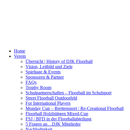
Home
Verein
Übersicht | History of DJK Floorball
Vision, Leitbild und Ziele
Spieltage & Events
Sponsoren & Partner
FAQs
Trophy Room
Schulpartnerschaften – Floorball im Schulsport
Street Floorball Outdoorfeld
For International Players
Monday Cup – Breitensport / Re-Creational Floorball
Floorball Holzbüttgen Mixed-Cup
FSJ / BFD in der Floorballabteilung
5 Fragen an…DJK Mitglieder
Nachhaltigkeit