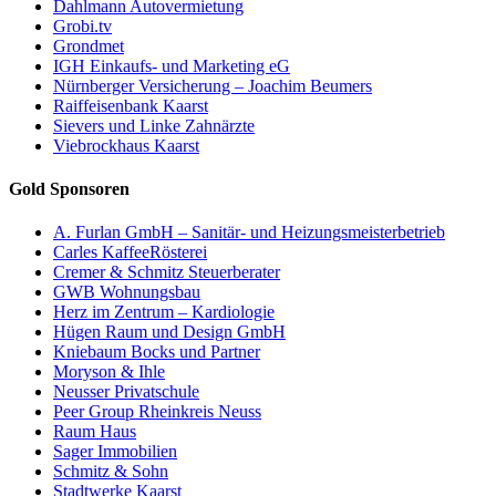
Dahlmann Autovermietung
Grobi.tv
Grondmet
IGH Einkaufs- und Marketing eG
Nürnberger Versicherung – Joachim Beumers
Raiffeisenbank Kaarst
Sievers und Linke Zahnärzte
Viebrockhaus Kaarst
Gold Sponsoren
A. Furlan GmbH – Sanitär- und Heizungsmeisterbetrieb
Carles KaffeeRösterei
Cremer & Schmitz Steuerberater
GWB Wohnungsbau
Herz im Zentrum – Kardiologie
Hügen Raum und Design GmbH
Kniebaum Bocks und Partner
Moryson & Ihle
Neusser Privatschule
Peer Group Rheinkreis Neuss
Raum Haus
Sager Immobilien
Schmitz & Sohn
Stadtwerke Kaarst