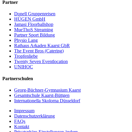
Partner
Donell Gruppenreisen
HÜGEN GmbH
Jamasi Floorballshop
MueThoS Streaming
Partner Sport Bildung
Physio Lang
Rathaus Arkaden Kaarst GbR
The Event Bros (Catering)
Tropfenliebe
Twenty Seven Eventlocation
UNIHOC
Partnerschulen
Georg-Büchner-Gymnasium Kaarst
Gesamtschule Kaarst-Büttgen
Internationella Skolorna Düsseldorf
Impressum
Datenschutzerklärung
FAQs
Kontakt
Privatsphäre-Einstellungen ändern