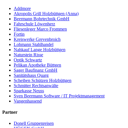
Addmore
Akropolis Grill Holzbüttgen (Anna)
Beermann Bohrtechnik GmbH
Fahrschule Löwenherz
Fliesenleger Marco Frommen
Fortin
Kreiswerke Grevenbroich
Lohmann Stahlhandel
Nahkauf Lange Holzbüttgen
Naturstein Risse
Optik Schwartz
Pelikan Apotheke Büttgen
Sager Baufinanz GmbH
Sanitätshaus Quarg
Scheiben Schützen Holzbüttgen
Schmitter Rechtsanwälte
Sparkasse Neuss
Sven Beermann Software / IT Projektmanagement
Vangenhassend
Partner
Donell Gruppenreisen