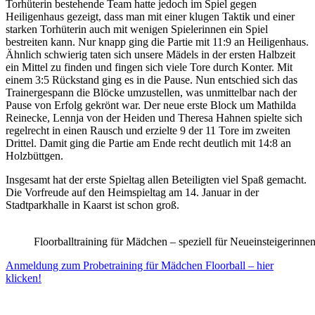
Torhüterin bestehende Team hatte jedoch im Spiel gegen
Heiligenhaus gezeigt, dass man mit einer klugen Taktik und einer
starken Torhüterin auch mit wenigen Spielerinnen ein Spiel
bestreiten kann. Nur knapp ging die Partie mit 11:9 an Heiligenhaus.
Ähnlich schwierig taten sich unsere Mädels in der ersten Halbzeit
ein Mittel zu finden und fingen sich viele Tore durch Konter. Mit
einem 3:5 Rückstand ging es in die Pause. Nun entschied sich das
Trainergespann die Blöcke umzustellen, was unmittelbar nach der
Pause von Erfolg gekrönt war. Der neue erste Block um Mathilda
Reinecke, Lennja von der Heiden und Theresa Hahnen spielte sich
regelrecht in einen Rausch und erzielte 9 der 11 Tore im zweiten
Drittel. Damit ging die Partie am Ende recht deutlich mit 14:8 an
Holzbüttgen.
Insgesamt hat der erste Spieltag allen Beteiligten viel Spaß gemacht.
Die Vorfreude auf den Heimspieltag am 14. Januar in der
Stadtparkhalle in Kaarst ist schon groß.
Floorballtraining für Mädchen – speziell für Neueinsteigerinne
Anmeldung zum Probetraining für Mädchen Floorball – hier
klicken!