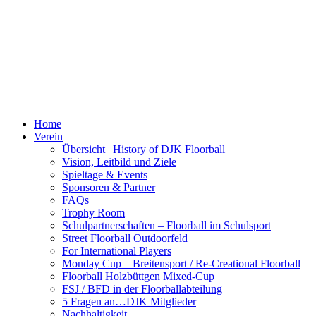
Home
Verein
Übersicht | History of DJK Floorball
Vision, Leitbild und Ziele
Spieltage & Events
Sponsoren & Partner
FAQs
Trophy Room
Schulpartnerschaften – Floorball im Schulsport
Street Floorball Outdoorfeld
For International Players
Monday Cup – Breitensport / Re-Creational Floorball
Floorball Holzbüttgen Mixed-Cup
FSJ / BFD in der Floorballabteilung
5 Fragen an…DJK Mitglieder
Nachhaltigkeit