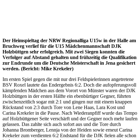
Der Heimspieltag der NRW Regionalliga U15w in der Halle am
Bruchweg verlief für die U15 Mädchenmannschaft DJK
Holzbüttgen sehr erfolgreich. Mit zwei Siegen konnten die
Verfolger auf Abstand gehalten und frühzeitig die Qualifikation
zur Endrunde um die Deutsche Meisterschaft in Jena gesichert
werden. (Bericht: Mike Krekeler)
Im ersten Spiel gegen die mit nur drei Feldspielerinnen angetretene
BSV Roxel lautete das Endergebnis 6:2. Doch die aufopferungsvoll
kämpfenden Mädchen aus dem Vorort von Münster waren der DJK
Holzbüttgen in der ersten Hälfte ein ebenbürtiger Gegner, führten
zwischenzeitlich sogar mit 2:1 und gingen nur mit einem knappen
Rückstand von 2:3 durch Tore von Lene Haas, Lara Kost und
Carina Krekeler in die Pause. Nach Wiederanpfiff wurde das Tempo
auf Holzbüttgener Seite verschärft und der Gegner noch mehr laufen
gelassen. Das zahlte sich auch sofort aus und die Tore durch
Johanna Bromberger, Lennja von der Heiden sowie erneut Carina
Krekeler zum verdienten 6:2 Endstand für die DJK fielen alle schon