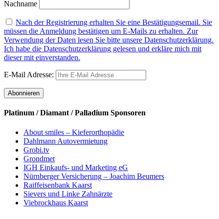
Nachname
Nach der Registrierung erhalten Sie eine Bestätigungsemail. Sie
müssen die Anmeldung bestätigen um E-Mails zu erhalten. Zur
Verwendung der Daten lesen Sie bitte unsere Datenschutzerklärung.
Ich habe die Datenschutzerklärung gelesen und erkläre mich mit
dieser mit einverstanden.
E-Mail Adresse:
Platinum / Diamant / Palladium Sponsoren
About smiles – Kieferorthopädie
Dahlmann Autovermietung
Grobi.tv
Grondmet
IGH Einkaufs- und Marketing eG
Nürnberger Versicherung – Joachim Beumers
Raiffeisenbank Kaarst
Sievers und Linke Zahnärzte
Viebrockhaus Kaarst