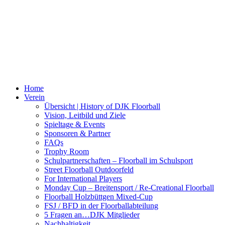
Home
Verein
Übersicht | History of DJK Floorball
Vision, Leitbild und Ziele
Spieltage & Events
Sponsoren & Partner
FAQs
Trophy Room
Schulpartnerschaften – Floorball im Schulsport
Street Floorball Outdoorfeld
For International Players
Monday Cup – Breitensport / Re-Creational Floorball
Floorball Holzbüttgen Mixed-Cup
FSJ / BFD in der Floorballabteilung
5 Fragen an…DJK Mitglieder
Nachhaltigkeit