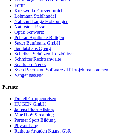
Fortin
Kreiswerke Grevenbroich
Lohmann Stahlhandel
Nahkauf Lange Holzbüttgen
Naturstein Risse
Optik Schwartz
Pelikan Apotheke Büttgen
Sager Baufinanz GmbH
Sanitätshaus Quarg
Scheiben Schützen Holzbüttgen
Schmitter Rechtsanwälte
Sparkasse Neuss
Sven Beermann Software / IT Projektmanagement
Vangenhassend
Partner
Donell Gruppenreisen
HÜGEN GmbH
Jamasi Floorballshop
MueThoS Streaming
Partner Sport Bildung
Physio Lang
Rathaus Arkaden Kaarst GbR