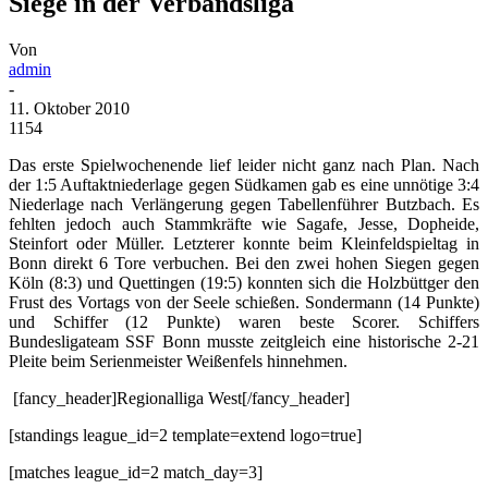
Siege in der Verbandsliga
Von
admin
-
11. Oktober 2010
1154
Das erste Spielwochenende lief leider nicht ganz nach Plan. Nach
der 1:5 Auftaktniederlage gegen Südkamen gab es eine unnötige 3:4
Niederlage nach Verlängerung gegen Tabellenführer Butzbach. Es
fehlten jedoch auch Stammkräfte wie Sagafe, Jesse, Dopheide,
Steinfort oder Müller. Letzterer konnte beim Kleinfeldspieltag in
Bonn direkt 6 Tore verbuchen. Bei den zwei hohen Siegen gegen
Köln (8:3) und Quettingen (19:5) konnten sich die Holzbüttger den
Frust des Vortags von der Seele schießen. Sondermann (14 Punkte)
und Schiffer (12 Punkte) waren beste Scorer. Schiffers
Bundesligateam SSF Bonn musste zeitgleich eine historische 2-21
Pleite beim Serienmeister Weißenfels hinnehmen.
[fancy_header]Regionalliga West[/fancy_header]
[standings league_id=2 template=extend logo=true]
[matches league_id=2 match_day=3]