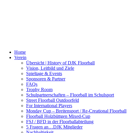
Home
Verein
Übersicht | History of DJK Floorball
Vision, Leitbild und Ziele
Spieltage & Events
Sponsoren & Partner
FAQs
Trophy Room
Schulpartnerschaften – Floorball im Schulsport
Street Floorball Outdoorfeld
For International Players
Monday Cup – Breitensport / Re-Creational Floorball
Floorball Holzbüttgen Mixed-Cup
FSJ / BFD in der Floorballabteilung
5 Fragen an…DJK Mitglieder
Nachhaltigkeit