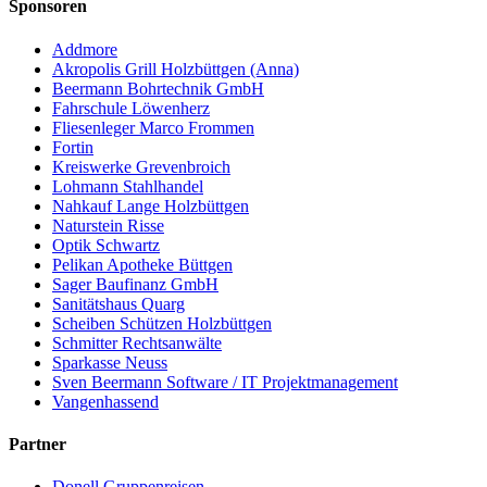
Sponsoren
Addmore
Akropolis Grill Holzbüttgen (Anna)
Beermann Bohrtechnik GmbH
Fahrschule Löwenherz
Fliesenleger Marco Frommen
Fortin
Kreiswerke Grevenbroich
Lohmann Stahlhandel
Nahkauf Lange Holzbüttgen
Naturstein Risse
Optik Schwartz
Pelikan Apotheke Büttgen
Sager Baufinanz GmbH
Sanitätshaus Quarg
Scheiben Schützen Holzbüttgen
Schmitter Rechtsanwälte
Sparkasse Neuss
Sven Beermann Software / IT Projektmanagement
Vangenhassend
Partner
Donell Gruppenreisen