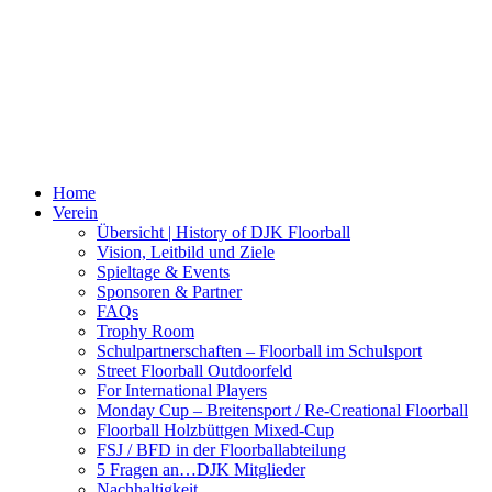
Home
Verein
Übersicht | History of DJK Floorball
Vision, Leitbild und Ziele
Spieltage & Events
Sponsoren & Partner
FAQs
Trophy Room
Schulpartnerschaften – Floorball im Schulsport
Street Floorball Outdoorfeld
For International Players
Monday Cup – Breitensport / Re-Creational Floorball
Floorball Holzbüttgen Mixed-Cup
FSJ / BFD in der Floorballabteilung
5 Fragen an…DJK Mitglieder
Nachhaltigkeit