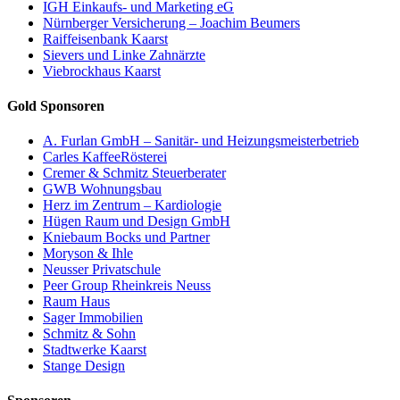
IGH Einkaufs- und Marketing eG
Nürnberger Versicherung – Joachim Beumers
Raiffeisenbank Kaarst
Sievers und Linke Zahnärzte
Viebrockhaus Kaarst
Gold Sponsoren
A. Furlan GmbH – Sanitär- und Heizungsmeisterbetrieb
Carles KaffeeRösterei
Cremer & Schmitz Steuerberater
GWB Wohnungsbau
Herz im Zentrum – Kardiologie
Hügen Raum und Design GmbH
Kniebaum Bocks und Partner
Moryson & Ihle
Neusser Privatschule
Peer Group Rheinkreis Neuss
Raum Haus
Sager Immobilien
Schmitz & Sohn
Stadtwerke Kaarst
Stange Design