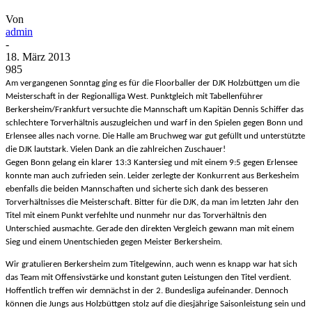
Von
admin
-
18. März 2013
985
Am vergangenen Sonntag ging es für die Floorballer der DJK Holzbüttgen um die
Meisterschaft in der Regionalliga West. Punktgleich mit Tabellenführer
Berkersheim/Frankfurt versuchte die Mannschaft um Kapitän Dennis Schiffer das
schlechtere Torverhältnis auszugleichen und warf in den Spielen gegen Bonn und
Erlensee alles nach vorne. Die Halle am Bruchweg war gut gefüllt und unterstützte
die DJK lautstark. Vielen Dank an die zahlreichen Zuschauer!
Gegen Bonn gelang ein klarer 13:3 Kantersieg und mit einem 9:5 gegen Erlensee
konnte man auch zufrieden sein. Leider zerlegte der Konkurrent aus Berkesheim
ebenfalls die beiden Mannschaften und sicherte sich dank des besseren
Torverhältnisses die Meisterschaft. Bitter für die DJK, da man im letzten Jahr den
Titel mit einem Punkt verfehlte und nunmehr nur das Torverhältnis den
Unterschied ausmachte. Gerade den direkten Vergleich gewann man mit einem
Sieg und einem Unentschieden gegen Meister Berkersheim.
Wir gratulieren Berkersheim zum Titelgewinn, auch wenn es knapp war hat sich
das Team mit Offensivstärke und konstant guten Leistungen den Titel verdient.
Hoffentlich treffen wir demnächst in der 2. Bundesliga aufeinander. Dennoch
können die Jungs aus Holzbüttgen stolz auf die diesjährige Saisonleistung sein und