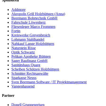
Sponsoren
Addmore
Akropolis Grill Holzbüttgen (Anna)
Beermann Bohrtechnik GmbH
Fahrschule Löwenherz
Fliesenleger Marco Frommen
Fortin
Kreiswerke Grevenbroich
Lohmann Stahlhandel
Nahkauf Lange Holzbüttgen
Naturstein Risse
Optik Schwartz
Pelikan Apotheke Büttgen
Sager Baufinanz GmbH
Sanitätshaus Quarg
Scheiben Schützen Holzbüttgen
Schmitter Rechtsanwälte
Sparkasse Neuss
Sven Beermann Software / IT Projektmanagement
Vangenhassend
Partner
Donell Gruppenreisen