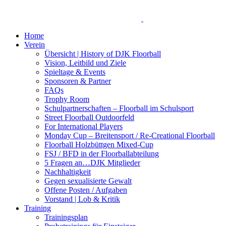
Home
Verein
Übersicht | History of DJK Floorball
Vision, Leitbild und Ziele
Spieltage & Events
Sponsoren & Partner
FAQs
Trophy Room
Schulpartnerschaften – Floorball im Schulsport
Street Floorball Outdoorfeld
For International Players
Monday Cup – Breitensport / Re-Creational Floorball
Floorball Holzbüttgen Mixed-Cup
FSJ / BFD in der Floorballabteilung
5 Fragen an…DJK Mitglieder
Nachhaltigkeit
Gegen sexualisierte Gewalt
Offene Posten / Aufgaben
Vorstand | Lob & Kritik
Training
Trainingsplan