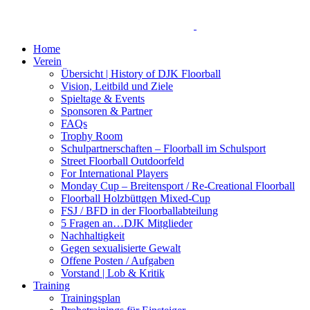
Home
Verein
Übersicht | History of DJK Floorball
Vision, Leitbild und Ziele
Spieltage & Events
Sponsoren & Partner
FAQs
Trophy Room
Schulpartnerschaften – Floorball im Schulsport
Street Floorball Outdoorfeld
For International Players
Monday Cup – Breitensport / Re-Creational Floorball
Floorball Holzbüttgen Mixed-Cup
FSJ / BFD in der Floorballabteilung
5 Fragen an…DJK Mitglieder
Nachhaltigkeit
Gegen sexualisierte Gewalt
Offene Posten / Aufgaben
Vorstand | Lob & Kritik
Training
Trainingsplan