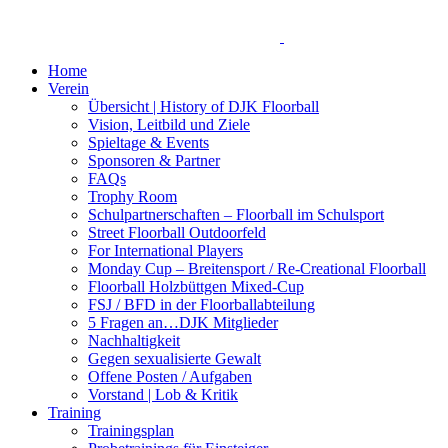
Home
Verein
Übersicht | History of DJK Floorball
Vision, Leitbild und Ziele
Spieltage & Events
Sponsoren & Partner
FAQs
Trophy Room
Schulpartnerschaften – Floorball im Schulsport
Street Floorball Outdoorfeld
For International Players
Monday Cup – Breitensport / Re-Creational Floorball
Floorball Holzbüttgen Mixed-Cup
FSJ / BFD in der Floorballabteilung
5 Fragen an…DJK Mitglieder
Nachhaltigkeit
Gegen sexualisierte Gewalt
Offene Posten / Aufgaben
Vorstand | Lob & Kritik
Training
Trainingsplan